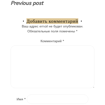
Навигация
Previous post
по
записям
Добавить комментарий
Ваш адрес email не будет опубликован.
Обязательные поля помечены
*
Комментарий
*
Имя
*