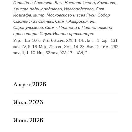
Горазда
и
Ангеляра
. Блж.
Николая
(
икона
) Кочанова,
Христа ради юродивого, Новгородского. Свт.
Иоасафа
, митр. Московского и всея Руси.
Собор
Смоленских святых
. Сщмч.
Амвросия
, еп.
Сарапульского. Сщмч.
Платона
и
Пантелеимона
пресвитера. Сщмч.
Иоанна
пресвитера.
Утр. - Ев. 10-е,
Ин., 66 зач., XXI, 1-14.
Лит. -
1 Кор., 131
зач., IV, 9-16.
Мф., 72 зач., XVII, 14-23.
Вмч.:
2 Тим., 292
зач., II, 1-10.
Ин., 52 зач., XV, 17 - XVI, 2.
Август 2026
Июль 2026
Июнь 2026