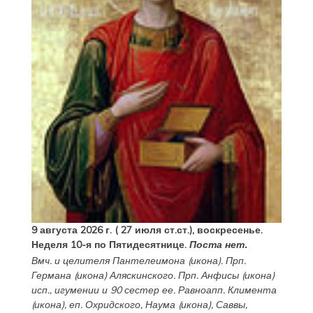
9 августа 2026 г. ( 27 июля ст.ст.), воскресенье.
Неделя 10-я по Пятидесятнице.
Поста нет.
Вмч. и целителя
Пантелеимона
(
икона
). Прп.
Германа
(
икона
) Аляскинского. Прп.
Анфисы
(
икона
)
исп., игумении и 90 сестер ее. Равноапп.
Климента
(
икона
), еп. Охридского,
Наума
(
икона
),
Саввы
,