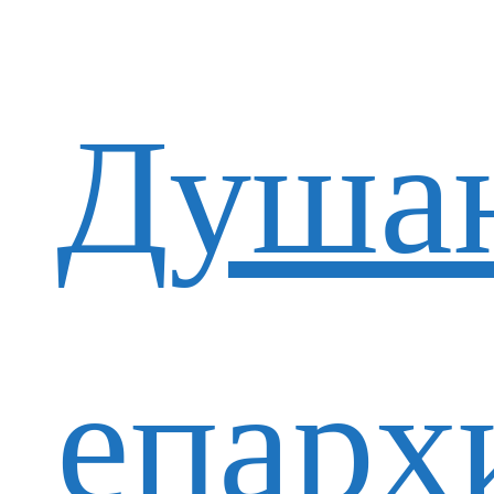
Душан
епарх