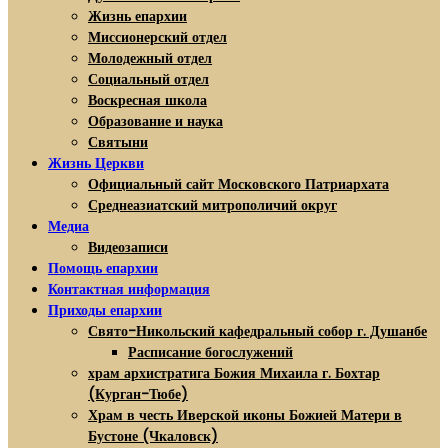
Жизнь епархии
Миссионерский отдел
Молодежный отдел
Социальный отдел
Воскресная школа
Образование и наука
Святыни
Жизнь Церкви
Официальный сайт Московского Патриархата
Среднеазиатский митрополичий округ
Медиа
Видеозаписи
Помощь епархии
Контактная информация
Приходы епархии
Свято-Никольский кафедральный собор г. Душанбе
Расписание богослужений
храм архистратига Божия Михаила г. Бохтар
(Курган-Тюбе)
Храм в честь Иверской иконы Божией Матери в
Бустоне (Чкаловск)