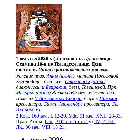
7 августа 2026 г. ( 25 июля ст.ст.), пятница.
Седмица 10-я по Пятидесятнице. День
постный.
Пища с растительным маслом.
Успение прав.
Анны
(
икона
), матери Пресвятой
Богородицы. Свв. жен
Олимпиады
(
икона
)
диакониссы и
Евпраксии
девы, Тавеннской. Прп.
Макария
(
икона
) Желтоводского, Унженского.
Память
V Вселенского Собора
. Сщмч.
Николая
пресвитера. Сщмч.
Александра
пресвитера. Св.
Ираиды
исп.
2 Кор., 169 зач., I, 12-20.
Мф., 91 зач., XXII, 23-33.
Прав. Анны:
Гал., 210 зач. (от полу́), IV, 22-31.
Лк., 36 зач., VIII, 16-21.
Август 2026