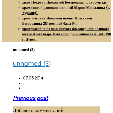
храм Покрова Пресвятой Богородицы г. Турсунзаде
храм святой равноапостольной Марии Магдалины (г.
Худжанд)
храм-часовня Иверской иконы Пресвятой
Богородицы 201 военной базы РФ
храм-часовня во имя святого благоверного великого
князя Александра Невского при военной базе ВКС РФ
г. Нурек
unnamed (3)
unnamed (3)
07.05.2014
Навигация
Previous post
по
Добавить комментарий
записям