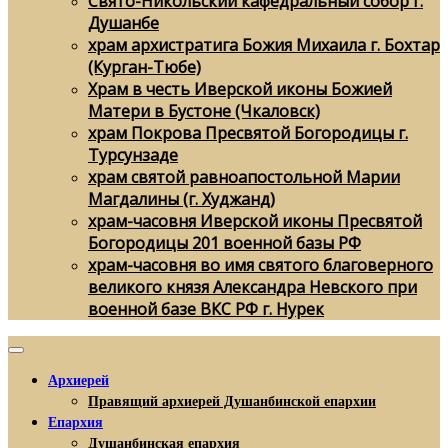
Свято-Никольский кафедральный собор г.
Душанбе
храм архистратига Божия Михаила г. Бохтар
(Курган-Тюбе)
Храм в честь Иверской иконы Божией
Матери в Бустоне (Чкаловск)
храм Покрова Пресвятой Богородицы г.
Турсунзаде
храм святой равноапостольной Марии
Магдалины (г. Худжанд)
храм-часовня Иверской иконы Пресвятой
Богородицы 201 военной базы РФ
храм-часовня во имя святого благоверного
великого князя Александра Невского при
военной базе ВКС РФ г. Нурек
Архиерей
Правящий архиерей Душанбинской епархии
Епархия
Душанбинская епархия