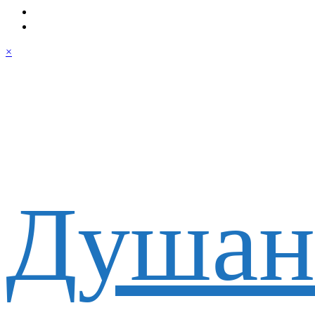
×
Душан