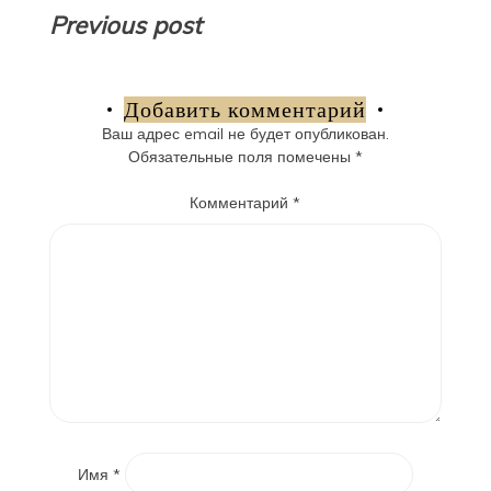
Навигация
Previous post
по
записям
Добавить комментарий
Ваш адрес email не будет опубликован.
Обязательные поля помечены
*
Комментарий
*
Имя
*