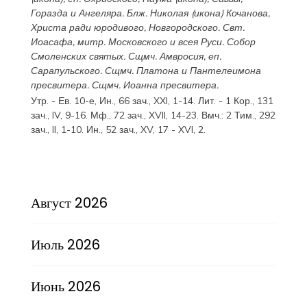
Горазда
и
Ангеляра
. Блж.
Николая
(
икона
) Кочанова,
Христа ради юродивого, Новгородского. Свт.
Иоасафа
, митр. Московского и всея Руси.
Собор
Смоленских святых
. Сщмч.
Амвросия
, еп.
Сарапульского. Сщмч.
Платона
и
Пантелеимона
пресвитера. Сщмч.
Иоанна
пресвитера.
Утр. - Ев. 10-е,
Ин., 66 зач., XXI, 1-14.
Лит. -
1 Кор., 131
зач., IV, 9-16.
Мф., 72 зач., XVII, 14-23.
Вмч.:
2 Тим., 292
зач., II, 1-10.
Ин., 52 зач., XV, 17 - XVI, 2.
Август 2026
Июль 2026
Июнь 2026