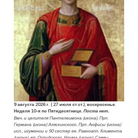
9 августа 2026 г. ( 27 июля ст.ст.), воскресенье.
Неделя 10-я по Пятидесятнице.
Поста нет.
Вмч. и целителя
Пантелеимона
(
икона
). Прп.
Германа
(
икона
) Аляскинского. Прп.
Анфисы
(
икона
)
исп., игумении и 90 сестер ее. Равноапп.
Климента
(
икона
), еп. Охридского,
Наума
(
икона
),
Саввы
,