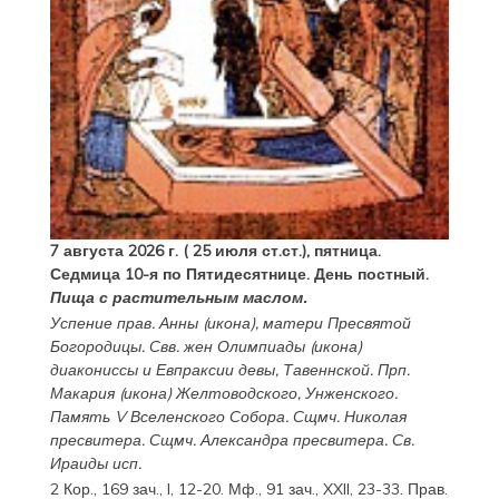
7 августа 2026 г. ( 25 июля ст.ст.), пятница.
Седмица 10-я по Пятидесятнице. День постный.
Пища с растительным маслом.
Успение прав.
Анны
(
икона
), матери Пресвятой
Богородицы. Свв. жен
Олимпиады
(
икона
)
диакониссы и
Евпраксии
девы, Тавеннской. Прп.
Макария
(
икона
) Желтоводского, Унженского.
Память
V Вселенского Собора
. Сщмч.
Николая
пресвитера. Сщмч.
Александра
пресвитера. Св.
Ираиды
исп.
2 Кор., 169 зач., I, 12-20.
Мф., 91 зач., XXII, 23-33.
Прав.