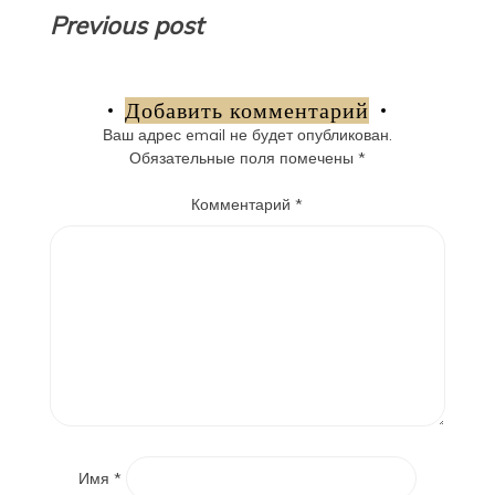
Навигация
Previous post
по
записям
Добавить комментарий
Ваш адрес email не будет опубликован.
Обязательные поля помечены
*
Комментарий
*
Имя
*