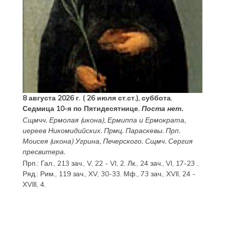
8 августа 2026 г. ( 26 июля ст.ст.), суббота.
Седмица 10-я по Пятидесятнице.
Поста нет.
Сщмчч.
Ермолая
(
икона
),
Ермиппа
и
Ермократа
,
иереев Никомидийских. Прмц.
Параскевы
. Прп.
Моисея
(
икона
) Угрина, Печерского. Сщмч.
Сергия
пресвитера.
Прп.:
Гал., 213 зач., V, 22 - VI, 2.
Лк., 24 зач., VI, 17-23
.
Ряд.:
Рим., 119 зач., XV, 30-33.
Мф., 73 зач., XVII, 24 -
XVIII, 4.