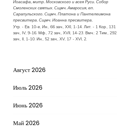
Иоасафа
, митр. Московского и всея Руси.
Собор
Смоленских святых
. Сщмч.
Амвросия
, еп.
Сарапульского. Сщмч.
Платона
и
Пантелеимона
пресвитера. Сщмч.
Иоанна
пресвитера.
Утр. - Ев. 10-е,
Ин., 66 зач., XXI, 1-14.
Лит. -
1 Кор., 131
зач., IV, 9-16.
Мф., 72 зач., XVII, 14-23.
Вмч.:
2 Тим., 292
зач., II, 1-10.
Ин., 52 зач., XV, 17 - XVI, 2.
Август 2026
Июль 2026
Июнь 2026
Май 2026