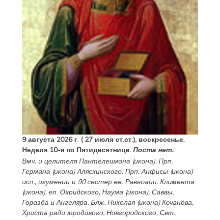
9 августа 2026 г. ( 27 июля ст.ст.), воскресенье.
Неделя 10-я по Пятидесятнице.
Поста нет.
Вмч. и целителя
Пантелеимона
(
икона
). Прп.
Германа
(
икона
) Аляскинского. Прп.
Анфисы
(
икона
)
исп., игумении и 90 сестер ее. Равноапп.
Климента
(
икона
), еп. Охридского,
Наума
(
икона
),
Саввы
,
Горазда
и
Ангеляра
. Блж.
Николая
(
икона
) Кочанова,
Христа ради юродивого, Новгородского. Свт.