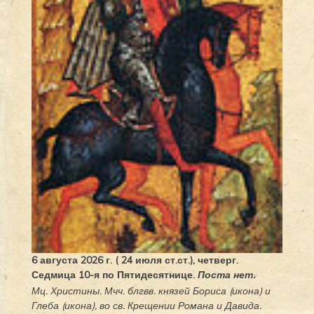
6 августа 2026 г. ( 24 июля ст.ст.), четверг.
Седмица 10-я по Пятидесятнице.
Поста нет.
Мц.
Христины
. Мчч. блгвв. князей
Бориса
(
икона
) и
Глеба
(
икона
), во св. Крещении Романа и Давида.