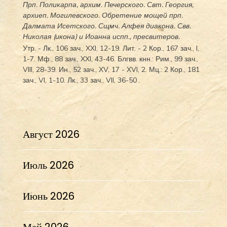
Прп.
Поликарпа
, архим. Печерского. Свт.
Георгия
,
архиеп. Могилевского. Обретение мощей прп.
Далмата
Исетского. Сщмч.
Алфея
диакона. Свв.
Николая
(
икона
) и
Иоанна
испп., пресвитеров.
Утр. -
Лк., 106 зач., XXI, 12-19.
Лит. -
2 Кор., 167 зач., I,
1-7.
Мф., 88 зач., XXI, 43-46.
Блгвв. кнн.:
Рим., 99 зач.,
VIII, 28-39.
Ин., 52 зач., XV, 17 - XVI, 2.
Мц.:
2 Кор., 181
зач., VI, 1-10.
Лк., 33 зач., VII, 36-50
.
Август 2026
Июль 2026
Июнь 2026
Май 2026