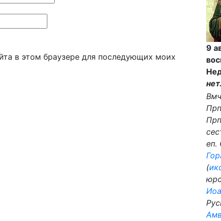
9 а
айта в этом браузере для последующих моих
вос
Нед
нет
Вмч
Пр
Пр
сес
еп.
Гор
(
ик
юро
Иоа
Рус
Ам