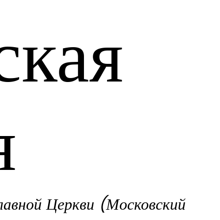
ская
я
лавной Церкви (Московский