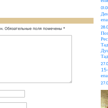
еп
01.
Ден
еп
28.
н.
Обязательные поля помечены
*
Поз
Рес
Та
Ду
Та
27.
15-
епа
27.