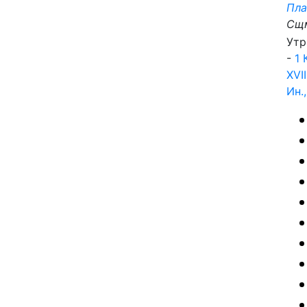
Пла
Сщ
Утр
-
1 
XVII
Ин.,