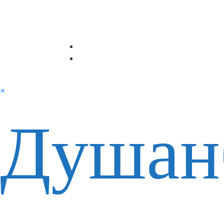
×
Душан