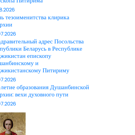
ископа Питирима
08.2026
ь тезоименитства клирика
архии
07.2026
дравительный адрес Посольства
публики Беларусь в Республике
джикистан епископу
шанбинскому и
джикистанскому Питириму
07.2026
летие образования Душанбинской
рхии: вехи духовного пути
07.2026