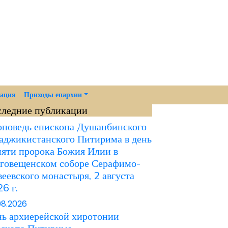
мация
Приходы епархии
следние публикации
поведь епископа Душанбинского
аджикистанского Питирима в день
яти пророка Божия Илии в
говещенском соборе Серафимо-
еевского монастыря, 2 августа
6 г.
08.2026
ь архиерейской хиротонии