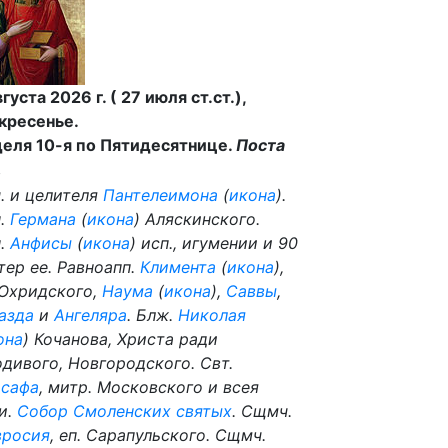
вгуста 2026 г. ( 27 июля ст.ст.),
кресенье.
еля 10-я по Пятидесятнице.
Поста
.
. и целителя
Пантелеимона
(
икона
).
п.
Германа
(
икона
) Аляскинского.
п.
Анфисы
(
икона
) исп., игумении и 90
тер ее. Равноапп.
Климента
(
икона
),
 Охридского,
Наума
(
икона
),
Саввы
,
азда
и
Ангеляра
. Блж.
Николая
она
) Кочанова, Христа ради
дивого, Новгородского. Свт.
сафа
, митр. Московского и всея
и.
Собор Смоленских святых
. Сщмч.
вросия
, еп. Сарапульского. Сщмч.