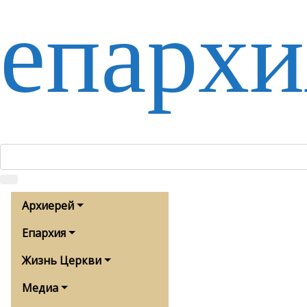
епархи
Архиерей
Епархия
Жизнь Церкви
Медиа