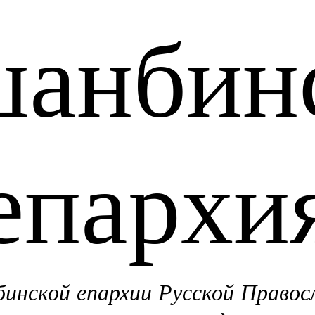
анбин
епархи
нской епархии Русской Правос