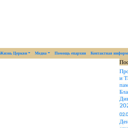
Жизнь Церкви
Медиа
Помощь епархии
Контактная инфор
По
Про
и Т
пам
Бла
Див
202
02.
Ден