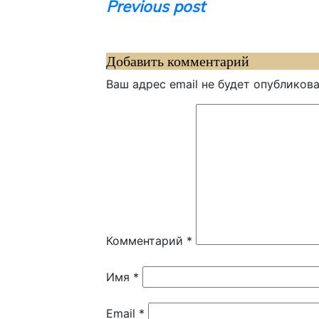
Навигация
Previous post
по
записям
Добавить комментарий
Ваш адрес email не будет опубликова
Комментарий
*
Имя
*
Email
*