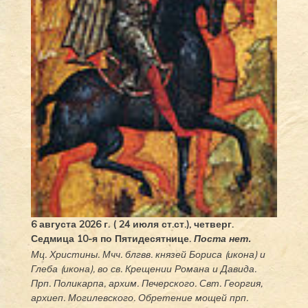
6 августа 2026 г. ( 24 июля ст.ст.), четверг.
Седмица 10-я по Пятидесятнице.
Поста нет.
Мц.
Христины
. Мчч. блгвв. князей
Бориса
(
икона
) и
Глеба
(
икона
), во св. Крещении Романа и Давида.
Прп.
Поликарпа
, архим. Печерского. Свт.
Георгия
,
архиеп. Могилевского. Обретение мощей прп.