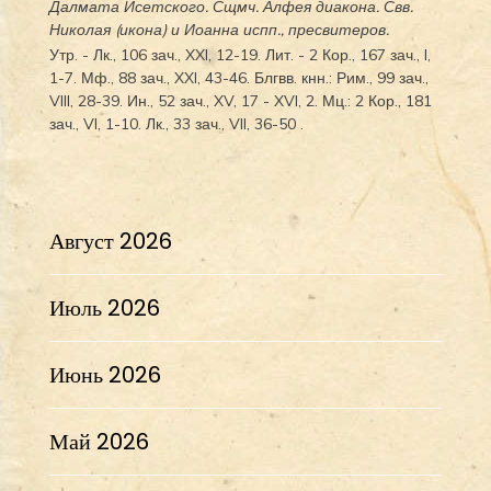
Далмата
Исетского. Сщмч.
Алфея
диакона. Свв.
Николая
(
икона
) и
Иоанна
испп., пресвитеров.
Утр. -
Лк., 106 зач., XXI, 12-19.
Лит. -
2 Кор., 167 зач., I,
1-7.
Мф., 88 зач., XXI, 43-46.
Блгвв. кнн.:
Рим., 99 зач.,
VIII, 28-39.
Ин., 52 зач., XV, 17 - XVI, 2.
Мц.:
2 Кор., 181
зач., VI, 1-10.
Лк., 33 зач., VII, 36-50
.
Август 2026
Июль 2026
Июнь 2026
Май 2026