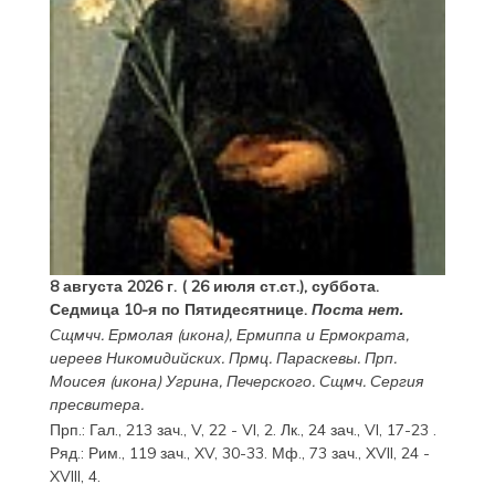
8 августа 2026 г. ( 26 июля ст.ст.), суббота.
Седмица 10-я по Пятидесятнице.
Поста нет.
Сщмчч.
Ермолая
(
икона
),
Ермиппа
и
Ермократа
,
иереев Никомидийских. Прмц.
Параскевы
. Прп.
Моисея
(
икона
) Угрина, Печерского. Сщмч.
Сергия
пресвитера.
Прп.:
Гал., 213 зач., V, 22 - VI, 2.
Лк., 24 зач., VI, 17-23
.
Ряд.:
Рим., 119 зач., XV, 30-33.
Мф., 73 зач., XVII, 24 -
XVIII, 4.