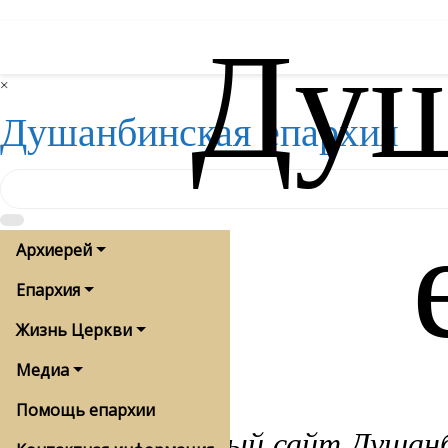
Душ
Skip
to
content
×
Душанбинская епархия
Архиерей
Епархия
Жизнь Церкви
Медиа
Помощь епархии
Официальный сайт Душанби