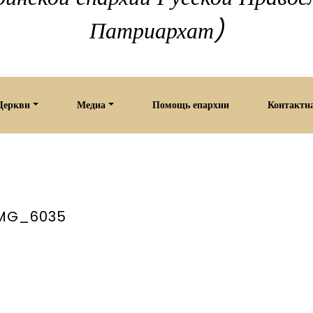
Патриархат)
Церкви
Медиа
Помощь епархии
Контактн
MG_6035