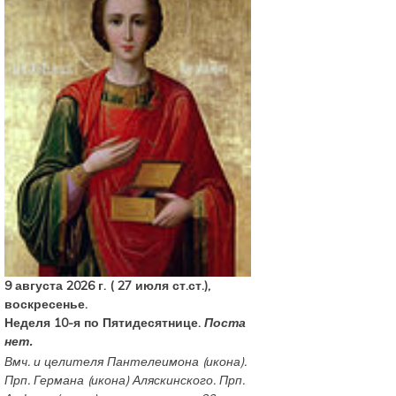
9 августа 2026 г. ( 27 июля ст.ст.),
воскресенье.
Неделя 10-я по Пятидесятнице.
Поста
нет.
Вмч. и целителя
Пантелеимона
(
икона
).
Прп.
Германа
(
икона
) Аляскинского. Прп.