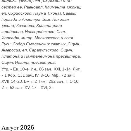
Анфисы
(
икона
) исп., игумении и 90
сестер ее. Равноапп.
Климента
(
икона
),
еп. Охридского,
Наума
(
икона
),
Саввы
,
Горазда
и
Ангеляра
. Блж.
Николая
(
икона
) Кочанова, Христа ради
юродивого, Новгородского. Свт.
Иоасафа
, митр. Московского и всея
Руси.
Собор Смоленских святых
. Сщмч.
Амвросия
, еп. Сарапульского. Сщмч.
Платона
и
Пантелеимона
пресвитера.
Сщмч.
Иоанна
пресвитера.
Утр. - Ев. 10-е,
Ин., 66 зач., XXI, 1-14.
Лит.
-
1 Кор., 131 зач., IV, 9-16.
Мф., 72 зач.,
XVII, 14-23.
Вмч.:
2 Тим., 292 зач., II, 1-10.
Ин., 52 зач., XV, 17 - XVI, 2.
Август 2026