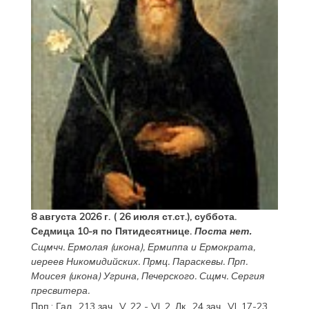
8 августа 2026 г. ( 26 июля ст.ст.), суббота.
Седмица 10-я по Пятидесятнице.
Поста нет.
Сщмчч.
Ермолая
(
икона
),
Ермиппа
и
Ермократа
,
иереев Никомидийских. Прмц.
Параскевы
. Прп.
Моисея
(
икона
) Угрина, Печерского. Сщмч.
Сергия
пресвитера.
Прп.:
Гал., 213 зач., V, 22 - VI, 2.
Лк., 24 зач., VI, 17-23
.