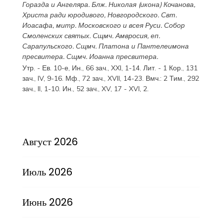
Горазда
и
Ангеляра
. Блж.
Николая
(
икона
) Кочанова,
Христа ради юродивого, Новгородского. Свт.
Иоасафа
, митр. Московского и всея Руси.
Собор
Смоленских святых
. Сщмч.
Амвросия
, еп.
Сарапульского. Сщмч.
Платона
и
Пантелеимона
пресвитера. Сщмч.
Иоанна
пресвитера.
Утр. - Ев. 10-е,
Ин., 66 зач., XXI, 1-14.
Лит. -
1 Кор., 131
зач., IV, 9-16.
Мф., 72 зач., XVII, 14-23.
Вмч.:
2 Тим., 292
зач., II, 1-10.
Ин., 52 зач., XV, 17 - XVI, 2.
Август 2026
Июль 2026
Июнь 2026