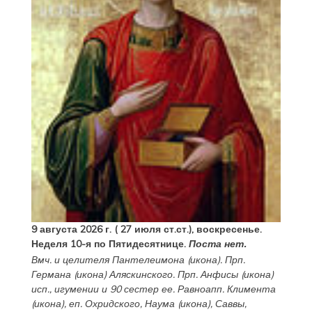
9 августа 2026 г. ( 27 июля ст.ст.), воскресенье.
Неделя 10-я по Пятидесятнице.
Поста нет.
Вмч. и целителя
Пантелеимона
(
икона
). Прп.
Германа
(
икона
) Аляскинского. Прп.
Анфисы
(
икона
)
исп., игумении и 90 сестер ее. Равноапп.
Климента
(
икона
), еп. Охридского,
Наума
(
икона
),
Саввы
,