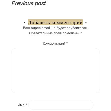
Навигация
Previous post
по
записям
Добавить комментарий
Ваш адрес email не будет опубликован.
Обязательные поля помечены
*
Комментарий
*
Имя
*