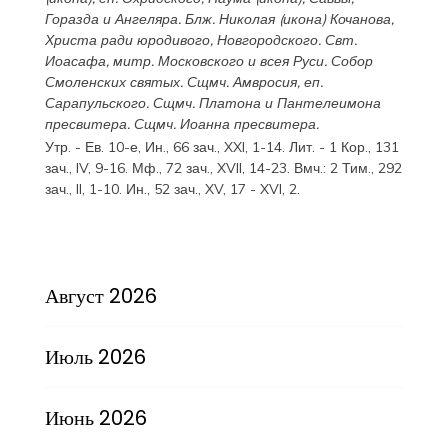
Горазда
и
Ангеляра
. Блж.
Николая
(
икона
) Кочанова,
Христа ради юродивого, Новгородского. Свт.
Иоасафа
, митр. Московского и всея Руси.
Собор
Смоленских святых
. Сщмч.
Амвросия
, еп.
Сарапульского. Сщмч.
Платона
и
Пантелеимона
пресвитера. Сщмч.
Иоанна
пресвитера.
Утр. - Ев. 10-е,
Ин., 66 зач., XXI, 1-14.
Лит. -
1 Кор., 131
зач., IV, 9-16.
Мф., 72 зач., XVII, 14-23.
Вмч.:
2 Тим., 292
зач., II, 1-10.
Ин., 52 зач., XV, 17 - XVI, 2.
Август 2026
Июль 2026
Июнь 2026