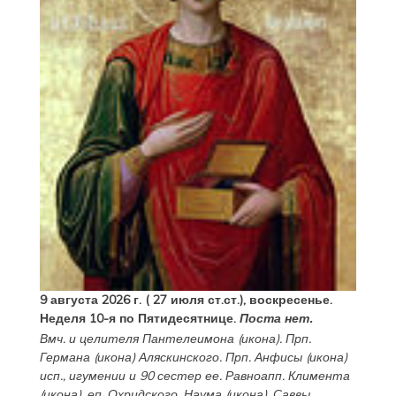
9 августа 2026 г. ( 27 июля ст.ст.), воскресенье.
Неделя 10-я по Пятидесятнице.
Поста нет.
Вмч. и целителя
Пантелеимона
(
икона
). Прп.
Германа
(
икона
) Аляскинского. Прп.
Анфисы
(
икона
)
исп., игумении и 90 сестер ее. Равноапп.
Климента
(
икона
), еп. Охридского,
Наума
(
икона
),
Саввы
,