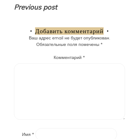
Навигация
Previous post
по
записям
Добавить комментарий
Ваш адрес email не будет опубликован.
Обязательные поля помечены
*
Комментарий
*
Имя
*