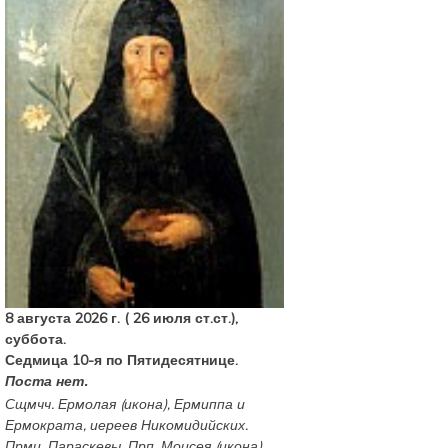
8 августа 2026 г. ( 26 июля ст.ст.),
суббота.
Седмица 10-я по Пятидесятнице.
Поста нет.
Сщмчч.
Ермолая
(
икона
),
Ермиппа
и
Ермократа
, иереев Никомидийских.
Прмц.
Параскевы
. Прп.
Моисея
(
икона
)