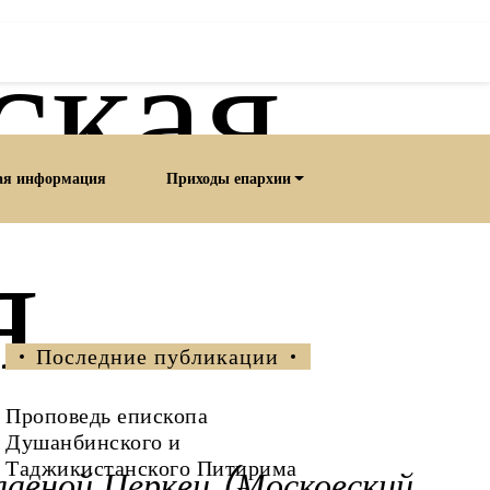
ская
ая информация
Приходы епархии
я
Последние публикации
Проповедь епископа
Душанбинского и
Таджикистанского Питирима
лавной Церкви (Московский