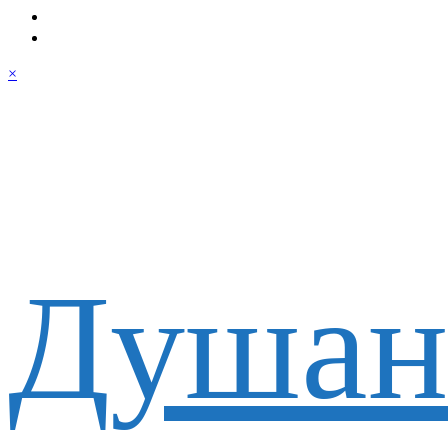
×
Душан