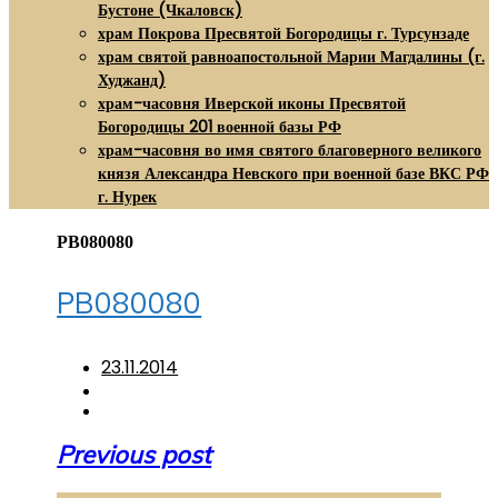
Бустоне (Чкаловск)
храм Покрова Пресвятой Богородицы г. Турсунзаде
храм святой равноапостольной Марии Магдалины (г.
Худжанд)
храм-часовня Иверской иконы Пресвятой
Богородицы 201 военной базы РФ
храм-часовня во имя святого благоверного великого
князя Александра Невского при военной базе ВКС РФ
г. Нурек
PB080080
PB080080
23.11.2014
Навигация
Previous post
по