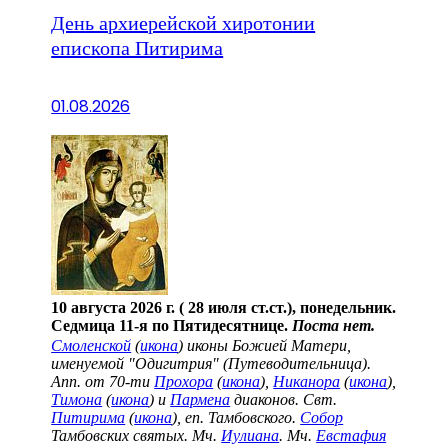
День архиерейской хиротонии
епископа Питирима
01.08.2026
10 августа 2026 г. ( 28 июля ст.ст.), понедельник.
Седмица 11-я по Пятидесятнице.
Поста нет.
Смоленской
(
икона
) иконы Божией Матери,
именуемой "Одигитрия" (Путеводительница).
Апп. от 70-ти
Прохора
(
икона
),
Никанора
(
икона
),
Тимона
(
икона
) и
Пармена
диаконов. Свт.
Питирима
(
икона
), еп. Тамбовского.
Собор
Тамбовских святых. Мч.
Иулиана
. Мч.
Евстафия