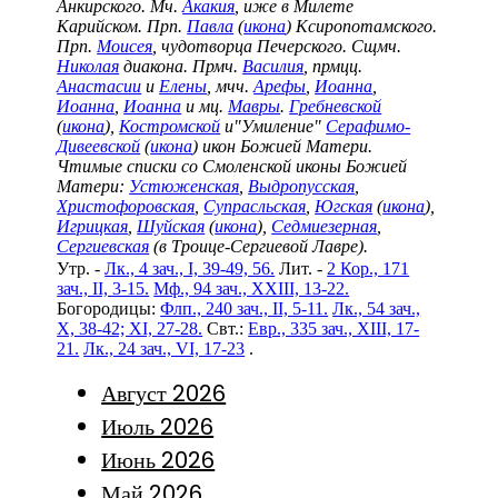
Анкирского. Мч.
Акакия
, иже в Милете
Карийском. Прп.
Павла
(
икона
) Ксиропотамского.
Прп.
Моисея
, чудотворца Печерского. Сщмч.
Николая
диакона. Прмч.
Василия
, прмцц.
Анастасии
и
Елены
, мчч.
Арефы
,
Иоанна
,
Иоанна
,
Иоанна
и мц.
Мавры
.
Гребневской
(
икона
),
Костромской
и"Умиление"
Серафимо-
Дивеевской
(
икона
) икон Божией Матери.
Чтимые списки со Смоленской иконы Божией
Матери:
Устюженская
,
Выдропусская
,
Христофоровская
,
Супрасльская
,
Югская
(
икона
),
Игрицкая
,
Шуйская
(
икона
),
Седмиезерная
,
Сергиевская
(в Троице-Сергиевой Лавре).
Утр. -
Лк., 4 зач., I, 39-49, 56.
Лит. -
2 Кор., 171
зач., II, 3-15.
Мф., 94 зач., XXIII, 13-22.
Богородицы:
Флп., 240 зач., II, 5-11.
Лк., 54 зач.,
X, 38-42; XI, 27-28.
Свт.:
Евр., 335 зач., XIII, 17-
21.
Лк., 24 зач., VI, 17-23
.
Август 2026
Июль 2026
Июнь 2026
Май 2026