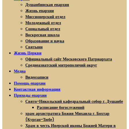
Душанбинская епархия
Жизнь епархии
Миссионерский отдел
Молодежный отдел
Социальный отдел
Воскресная школа
Образование и наука
Святыни
Жизнь Церкви
Официальный сайт Московского Патриархата
Среднеазиатский митрополичий округ
Медиа
Видеозаписи
Помощь епархии
Контактная информация
Приходы епархии
Свято-Никольский кафедральный собор г. Душанбе
Расписание богослужений
храм архистратига Божия Михаила г. Бохтар
(Курган-Тюбе)
Храм в честь Иверской иконы Божией Матери в