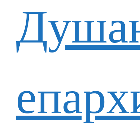
Душан
епарх