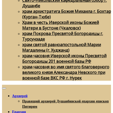
Свято-Никольский кафедральный собор г.
Душанбе
храм архистратига Божия Михаила г. Бохтар
(Курган-Тюбе)
Храм в честь Иверской иконы Божией
Матери в Бустоне (Чкаловск)
храм Покрова Пресвятой Богородицы г.
Турсунзаде
храм святой равноапостольной Марии
Магдалины (г. Худжанд)
храм-часовня Иверской иконы Пресвятой
Богородицы 201 военной базы РФ
храм-часовня во имя святого благоверного
великого князя Александра Невского при
военной базе ВКС РФ г. Нурек
Архиерей
Правящий архиерей Душанбинской епархии епископ
Питирим
Епархия