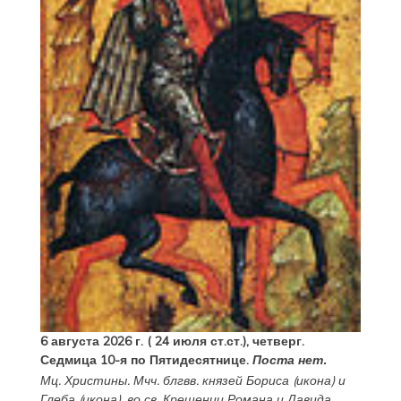
6 августа 2026 г. ( 24 июля ст.ст.), четверг.
Седмица 10-я по Пятидесятнице.
Поста нет.
Мц.
Христины
. Мчч. блгвв. князей
Бориса
(
икона
) и
Глеба
(
икона
), во св. Крещении Романа и Давида.