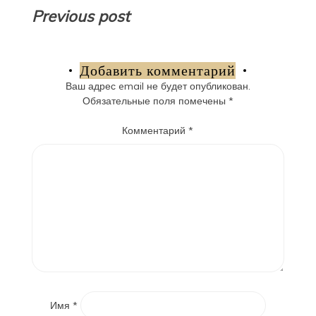
Навигация
Previous post
по
записям
Добавить комментарий
Ваш адрес email не будет опубликован.
Обязательные поля помечены
*
Комментарий
*
Имя
*