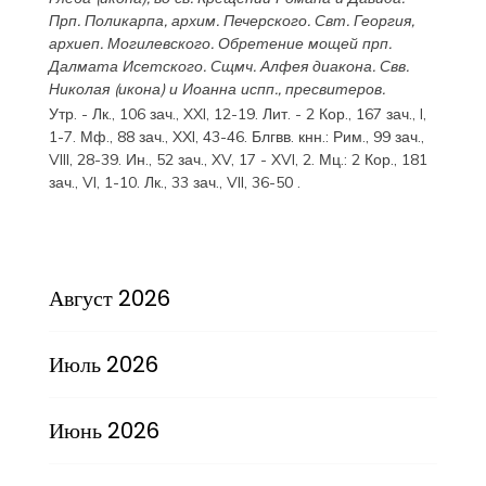
Прп.
Поликарпа
, архим. Печерского. Свт.
Георгия
,
архиеп. Могилевского. Обретение мощей прп.
Далмата
Исетского. Сщмч.
Алфея
диакона. Свв.
Николая
(
икона
) и
Иоанна
испп., пресвитеров.
Утр. -
Лк., 106 зач., XXI, 12-19.
Лит. -
2 Кор., 167 зач., I,
1-7.
Мф., 88 зач., XXI, 43-46.
Блгвв. кнн.:
Рим., 99 зач.,
VIII, 28-39.
Ин., 52 зач., XV, 17 - XVI, 2.
Мц.:
2 Кор., 181
зач., VI, 1-10.
Лк., 33 зач., VII, 36-50
.
Август 2026
Июль 2026
Июнь 2026