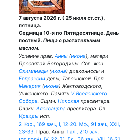
7 августа 2026 г. ( 25 июля ст.ст.),
пятница.
Седмица 10-я по Пятидесятнице. День
постный.
Пища с растительным
маслом.
Успение прав.
Анны
(
икона
), матери
Пресвятой Богородицы. Свв. жен
Олимпиады
(
икона
) диакониссы и
Евпраксии
девы, Тавеннской. Прп.
Макария
(
икона
) Желтоводского,
Унженского. Память
V Вселенского
Собора
. Сщмч.
Николая
пресвитера.
Сщмч.
Александра
пресвитера. Св.
Ираиды
исп.
2 Кор., 169 зач., I, 12-20.
Мф., 91 зач., XXII,
23-33.
Прав. Анны:
Гал., 210 зач.
(от полу́), IV, 22-31.
Лк., 36 зач., VIII, 16-21.