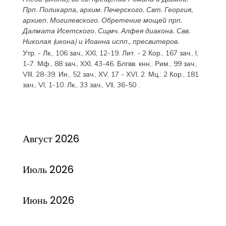
Прп.
Поликарпа
, архим. Печерского. Свт.
Георгия
,
архиеп. Могилевского. Обретение мощей прп.
Далмата
Исетского. Сщмч.
Алфея
диакона. Свв.
Николая
(
икона
) и
Иоанна
испп., пресвитеров.
Утр. -
Лк., 106 зач., XXI, 12-19.
Лит. -
2 Кор., 167 зач., I,
1-7.
Мф., 88 зач., XXI, 43-46.
Блгвв. кнн.:
Рим., 99 зач.,
VIII, 28-39.
Ин., 52 зач., XV, 17 - XVI, 2.
Мц.:
2 Кор., 181
зач., VI, 1-10.
Лк., 33 зач., VII, 36-50
.
Август 2026
Июль 2026
Июнь 2026