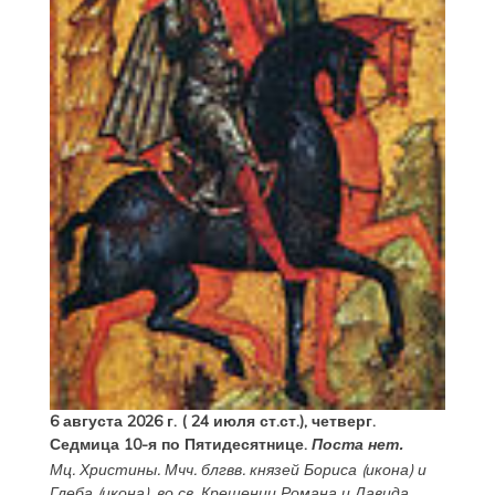
6 августа 2026 г. ( 24 июля ст.ст.), четверг.
Седмица 10-я по Пятидесятнице.
Поста нет.
Мц.
Христины
. Мчч. блгвв. князей
Бориса
(
икона
) и
Глеба
(
икона
), во св. Крещении Романа и Давида.