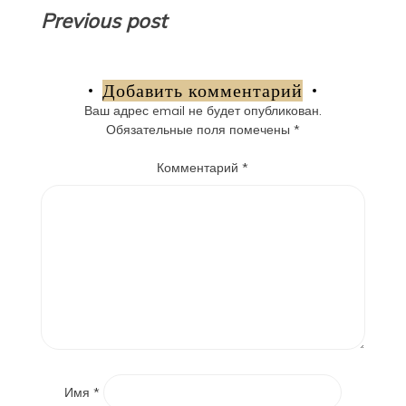
Навигация
Previous post
по
записям
Добавить комментарий
Ваш адрес email не будет опубликован.
Обязательные поля помечены
*
Комментарий
*
Имя
*