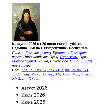
8 августа 2026 г. ( 26 июля ст.ст.), суббота.
Седмица 10-я по Пятидесятнице.
Поста нет.
Сщмчч.
Ермолая
(
икона
),
Ермиппа
и
Ермократа
,
иереев Никомидийских. Прмц.
Параскевы
. Прп.
Моисея
(
икона
) Угрина, Печерского. Сщмч.
Сергия
пресвитера.
Прп.:
Гал., 213 зач., V, 22 - VI, 2.
Лк., 24 зач., VI,
17-23
. Ряд.:
Рим., 119 зач., XV, 30-33.
Мф., 73 зач.,
XVII, 24 - XVIII, 4.
Август 2026
Июль 2026
Июнь 2026