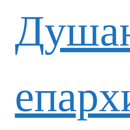
Душан
епарх