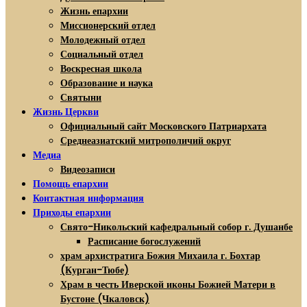
Жизнь епархии
Миссионерский отдел
Молодежный отдел
Социальный отдел
Воскресная школа
Образование и наука
Святыни
Жизнь Церкви
Официальный сайт Московского Патриархата
Среднеазиатский митрополичий округ
Медиа
Видеозаписи
Помощь епархии
Контактная информация
Приходы епархии
Свято-Никольский кафедральный собор г. Душанбе
Расписание богослужений
храм архистратига Божия Михаила г. Бохтар
(Курган-Тюбе)
Храм в честь Иверской иконы Божией Матери в
Бустоне (Чкаловск)