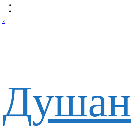
×
Душан