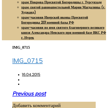
храм Покрова Пресвятой Богородицы г. Турсунзаде
храм святой равноапостольной Марии Магдалины (г.
Худжанд)
храм-часовня Иверской иконы Пресвятой
Богородицы 201 военной базы РФ
храм-часовня во имя святого благоверного великого
князя Александра Невского при военной базе ВКС РФ
г. Нурек
IMG_0715
IMG_0715
16.04.2015
Навигация
Previous post
по
Добавить комментарий
записям