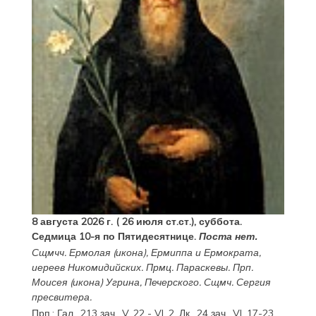
8 августа 2026 г. ( 26 июля ст.ст.), суббота.
Седмица 10-я по Пятидесятнице.
Поста нет.
Сщмчч.
Ермолая
(
икона
),
Ермиппа
и
Ермократа
,
иереев Никомидийских. Прмц.
Параскевы
. Прп.
Моисея
(
икона
) Угрина, Печерского. Сщмч.
Сергия
пресвитера.
Прп.:
Гал., 213 зач., V, 22 - VI, 2.
Лк., 24 зач., VI, 17-23
.