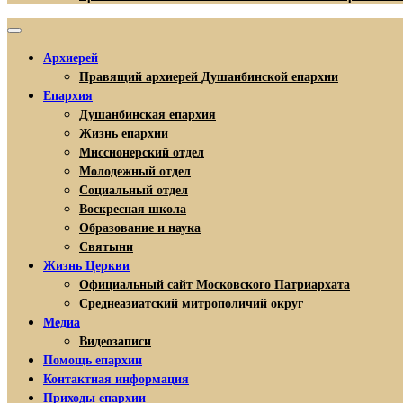
Архиерей
Правящий архиерей Душанбинской епархии
Епархия
Душанбинская епархия
Жизнь епархии
Миссионерский отдел
Молодежный отдел
Социальный отдел
Воскресная школа
Образование и наука
Святыни
Жизнь Церкви
Официальный сайт Московского Патриархата
Среднеазиатский митрополичий округ
Медиа
Видеозаписи
Помощь епархии
Контактная информация
Приходы епархии