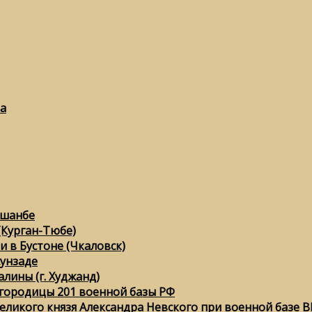
а
ушанбе
(Курган-Тюбе)
 в Бустоне (Чкаловск)
сунзаде
лины (г. Худжанд)
городицы 201 военной базы РФ
еликого князя Александра Невского при военной базе ВК