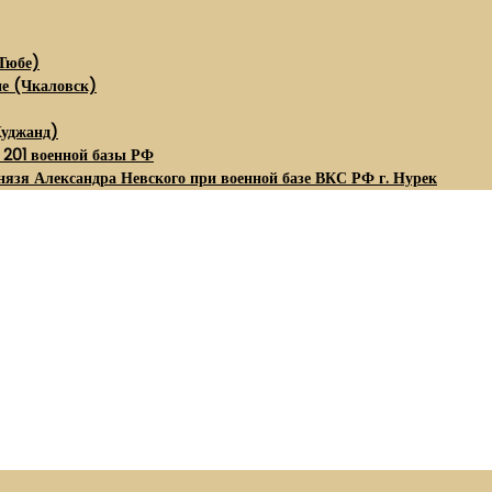
Тюбе)
не (Чкаловск)
Худжанд)
 201 военной базы РФ
нязя Александра Невского при военной базе ВКС РФ г. Нурек