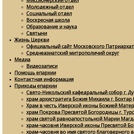
Миссионерский отдел
Молодежный отдел
Социальный отдел
Воскресная школа
Образование и наука
Святыни
Жизнь Церкви
Официальный сайт Московского Патриархат
Среднеазиатский митрополичий округ
Медиа
Видеозаписи
Помощь епархии
Контактная информация
Приходы епархии
Свято-Никольский кафедральный собор г. Д
храм архистратига Божия Михаила г. Бохтар 
Храм в честь Иверской иконы Божией Матери
храм Покрова Пресвятой Богородицы г. Тур
храм святой равноапостольной Марии Магда
храм-часовня Иверской иконы Пресвятой Бо
храм-часовня во имя святого благоверного в