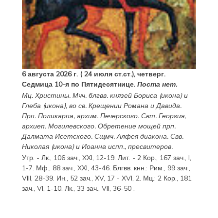
6 августа 2026 г. ( 24 июля ст.ст.), четверг.
Седмица 10-я по Пятидесятнице.
Поста нет.
Мц.
Христины
. Мчч. блгвв. князей
Бориса
(
икона
) и
Глеба
(
икона
), во св. Крещении Романа и Давида.
Прп.
Поликарпа
, архим. Печерского. Свт.
Георгия
,
архиеп. Могилевского. Обретение мощей прп.
Далмата
Исетского. Сщмч.
Алфея
диакона. Свв.
Николая
(
икона
) и
Иоанна
испп., пресвитеров.
Утр. -
Лк., 106 зач., XXI, 12-19.
Лит. -
2 Кор., 167 зач., I,
1-7.
Мф., 88 зач., XXI, 43-46.
Блгвв. кнн.:
Рим., 99 зач.,
VIII, 28-39.
Ин., 52 зач., XV, 17 - XVI, 2.
Мц.:
2 Кор., 181
зач., VI, 1-10.
Лк., 33 зач., VII, 36-50
.