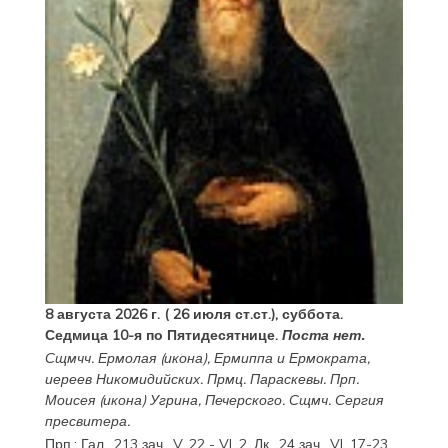
8 августа 2026 г. ( 26 июля ст.ст.), суббота.
Седмица 10-я по Пятидесятнице.
Поста нет.
Сщмчч.
Ермолая
(
икона
),
Ермиппа
и
Ермократа
,
иереев Никомидийских. Прмц.
Параскевы
. Прп.
Моисея
(
икона
) Угрина, Печерского. Сщмч.
Сергия
пресвитера.
Прп.:
Гал., 213 зач., V, 22 - VI, 2.
Лк., 24 зач., VI, 17-23
.