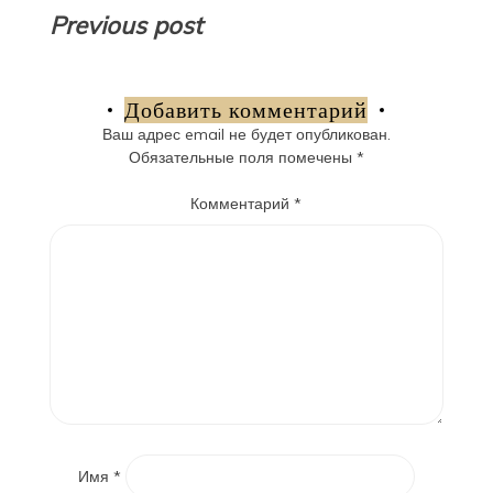
Навигация
Previous post
по
записям
Добавить комментарий
Ваш адрес email не будет опубликован.
Обязательные поля помечены
*
Комментарий
*
Имя
*