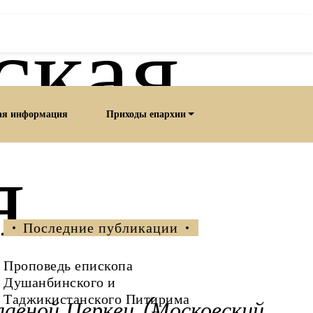
ская
ая информация
Приходы епархии
я
Последние публикации
Проповедь епископа
Душанбинского и
Таджикистанского Питирима
лавной Церкви (Московский