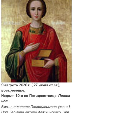
9 августа 2026 г. ( 27 июля ст.ст.),
воскресенье.
Неделя 10-я по Пятидесятнице.
Поста
нет.
Вмч. и целителя
Пантелеимона
(
икона
).
Прп.
Германа
(
икона
) Аляскинского. Прп.