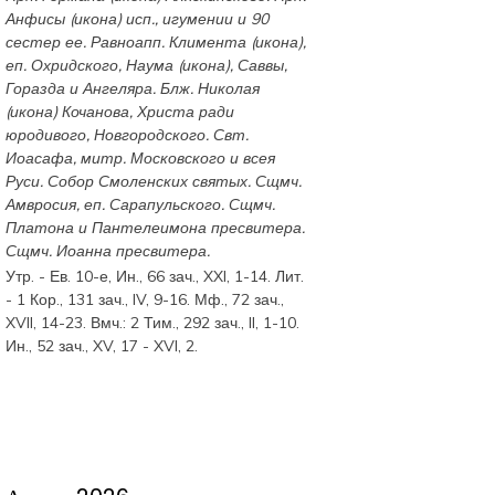
Анфисы
(
икона
) исп., игумении и 90
сестер ее. Равноапп.
Климента
(
икона
),
еп. Охридского,
Наума
(
икона
),
Саввы
,
Горазда
и
Ангеляра
. Блж.
Николая
(
икона
) Кочанова, Христа ради
юродивого, Новгородского. Свт.
Иоасафа
, митр. Московского и всея
Руси.
Собор Смоленских святых
. Сщмч.
Амвросия
, еп. Сарапульского. Сщмч.
Платона
и
Пантелеимона
пресвитера.
Сщмч.
Иоанна
пресвитера.
Утр. - Ев. 10-е,
Ин., 66 зач., XXI, 1-14.
Лит.
-
1 Кор., 131 зач., IV, 9-16.
Мф., 72 зач.,
XVII, 14-23.
Вмч.:
2 Тим., 292 зач., II, 1-10.
Ин., 52 зач., XV, 17 - XVI, 2.