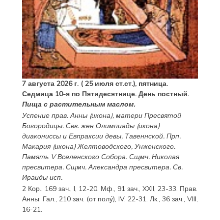
7 августа 2026 г. ( 25 июля ст.ст.), пятница.
Седмица 10-я по Пятидесятнице. День постный.
Пища с растительным маслом.
Успение прав.
Анны
(
икона
), матери Пресвятой
Богородицы. Свв. жен
Олимпиады
(
икона
)
диакониссы и
Евпраксии
девы, Тавеннской. Прп.
Макария
(
икона
) Желтоводского, Унженского.
Память
V Вселенского Собора
. Сщмч.
Николая
пресвитера. Сщмч.
Александра
пресвитера. Св.
Ираиды
исп.
2 Кор., 169 зач., I, 12-20.
Мф., 91 зач., XXII, 23-33.
Прав.
Анны:
Гал., 210 зач. (от полу́), IV, 22-31.
Лк., 36 зач., VIII,
16-21.