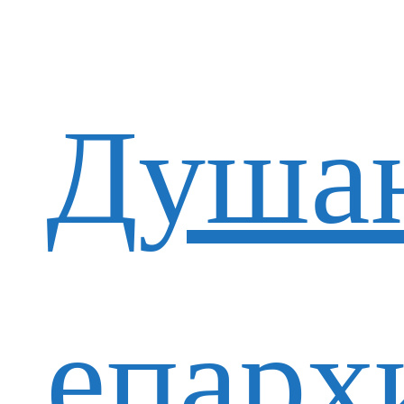
Душан
епарх