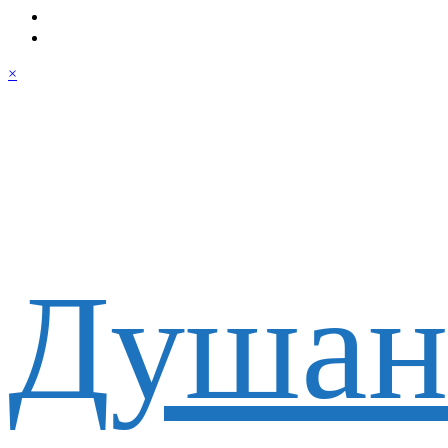
×
Душан