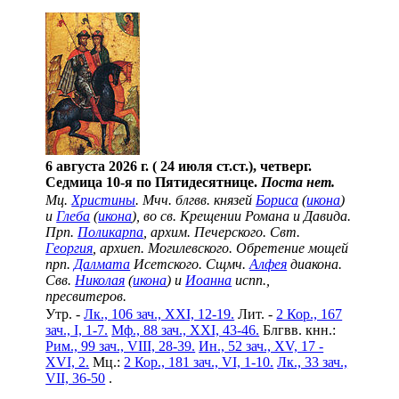
6 августа 2026 г. ( 24 июля ст.ст.), четверг.
Седмица 10-я по Пятидесятнице.
Поста нет.
Мц.
Христины
. Мчч. блгвв. князей
Бориса
(
икона
)
и
Глеба
(
икона
), во св. Крещении Романа и Давида.
Прп.
Поликарпа
, архим. Печерского. Свт.
Георгия
, архиеп. Могилевского. Обретение мощей
прп.
Далмата
Исетского. Сщмч.
Алфея
диакона.
Свв.
Николая
(
икона
) и
Иоанна
испп.,
пресвитеров.
Утр. -
Лк., 106 зач., XXI, 12-19.
Лит. -
2 Кор., 167
зач., I, 1-7.
Мф., 88 зач., XXI, 43-46.
Блгвв. кнн.:
Рим., 99 зач., VIII, 28-39.
Ин., 52 зач., XV, 17 -
XVI, 2.
Мц.:
2 Кор., 181 зач., VI, 1-10.
Лк., 33 зач.,
VII, 36-50
.