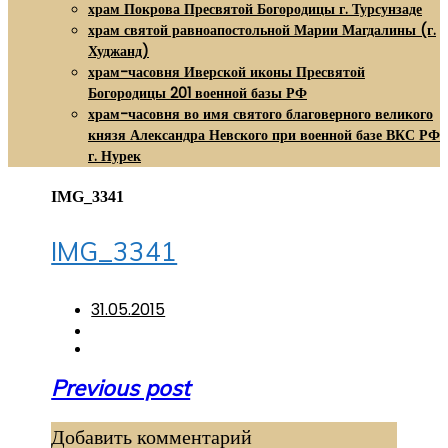
храм Покрова Пресвятой Богородицы г. Турсунзаде
храм святой равноапостольной Марии Магдалины (г.
Худжанд)
храм-часовня Иверской иконы Пресвятой
Богородицы 201 военной базы РФ
храм-часовня во имя святого благоверного великого
князя Александра Невского при военной базе ВКС РФ
г. Нурек
IMG_3341
IMG_3341
31.05.2015
Навигация
Previous post
по
Добавить комментарий
записям