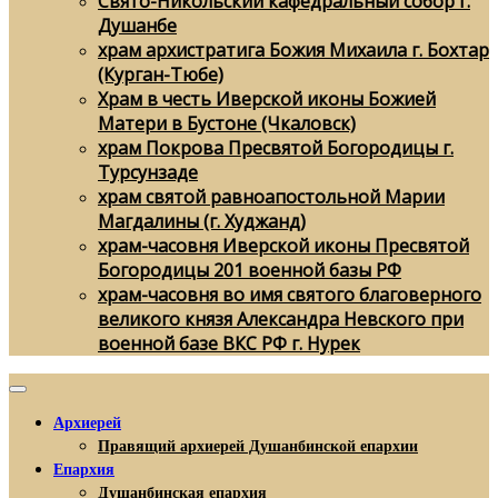
Свято-Никольский кафедральный собор г.
Душанбе
храм архистратига Божия Михаила г. Бохтар
(Курган-Тюбе)
Храм в честь Иверской иконы Божией
Матери в Бустоне (Чкаловск)
храм Покрова Пресвятой Богородицы г.
Турсунзаде
храм святой равноапостольной Марии
Магдалины (г. Худжанд)
храм-часовня Иверской иконы Пресвятой
Богородицы 201 военной базы РФ
храм-часовня во имя святого благоверного
великого князя Александра Невского при
военной базе ВКС РФ г. Нурек
Архиерей
Правящий архиерей Душанбинской епархии
Епархия
Душанбинская епархия