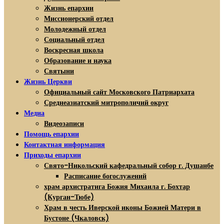
Жизнь епархии
Миссионерский отдел
Молодежный отдел
Социальный отдел
Воскресная школа
Образование и наука
Святыни
Жизнь Церкви
Официальный сайт Московского Патриархата
Среднеазиатский митрополичий округ
Медиа
Видеозаписи
Помощь епархии
Контактная информация
Приходы епархии
Свято-Никольский кафедральный собор г. Душанбе
Расписание богослужений
храм архистратига Божия Михаила г. Бохтар
(Курган-Тюбе)
Храм в честь Иверской иконы Божией Матери в
Бустоне (Чкаловск)