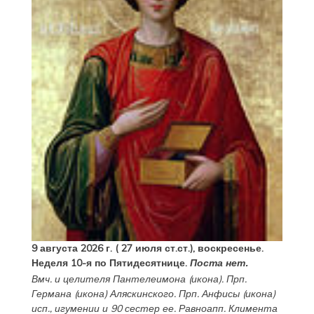
9 августа 2026 г. ( 27 июля ст.ст.), воскресенье.
Неделя 10-я по Пятидесятнице.
Поста нет.
Вмч. и целителя
Пантелеимона
(
икона
). Прп.
Германа
(
икона
) Аляскинского. Прп.
Анфисы
(
икона
)
исп., игумении и 90 сестер ее. Равноапп.
Климента