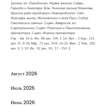
(
икона
), еп. Охридского,
Наума
(
икона
),
Саввы
,
Горазда
и
Ангеляра
. Блж.
Николая
(
икона
) Кочанова,
Христа ради юродивого, Новгородского. Свт.
Иоасафа
, митр. Московского и всея Руси.
Собор
Смоленских святых
. Сщмч.
Амвросия
, еп.
Сарапульского. Сщмч.
Платона
и
Пантелеимона
пресвитера. Сщмч.
Иоанна
пресвитера.
Утр. - Ев. 10-е,
Ин., 66 зач., XXI, 1-14.
Лит. -
1 Кор., 131
зач., IV, 9-16.
Мф., 72 зач., XVII, 14-23.
Вмч.:
2 Тим., 292
зач., II, 1-10.
Ин., 52 зач., XV, 17 - XVI, 2.
Август 2026
Июль 2026
Июнь 2026