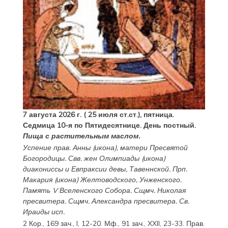
7 августа 2026 г. ( 25 июля ст.ст.), пятница.
Седмица 10-я по Пятидесятнице. День постный.
Пища с растительным маслом.
Успение прав.
Анны
(
икона
), матери Пресвятой
Богородицы. Свв. жен
Олимпиады
(
икона
)
диакониссы и
Евпраксии
девы, Тавеннской. Прп.
Макария
(
икона
) Желтоводского, Унженского.
Память
V Вселенского Собора
. Сщмч.
Николая
пресвитера. Сщмч.
Александра
пресвитера. Св.
Ираиды
исп.
2 Кор., 169 зач., I, 12-20.
Мф., 91 зач., XXII, 23-33.
Прав.