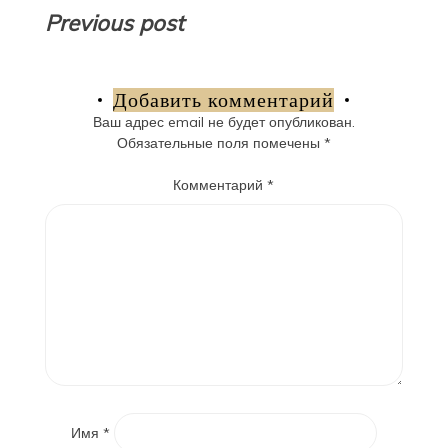
Навигация
Previous post
по
записям
Добавить комментарий
Ваш адрес email не будет опубликован.
Обязательные поля помечены
*
Комментарий
*
Имя
*