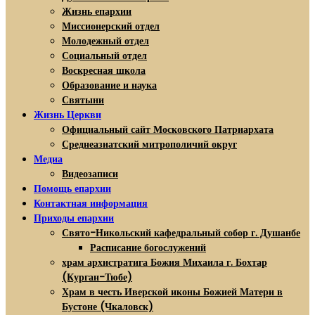
Жизнь епархии
Миссионерский отдел
Молодежный отдел
Социальный отдел
Воскресная школа
Образование и наука
Святыни
Жизнь Церкви
Официальный сайт Московского Патриархата
Среднеазиатский митрополичий округ
Медиа
Видеозаписи
Помощь епархии
Контактная информация
Приходы епархии
Свято-Никольский кафедральный собор г. Душанбе
Расписание богослужений
храм архистратига Божия Михаила г. Бохтар
(Курган-Тюбе)
Храм в честь Иверской иконы Божией Матери в
Бустоне (Чкаловск)