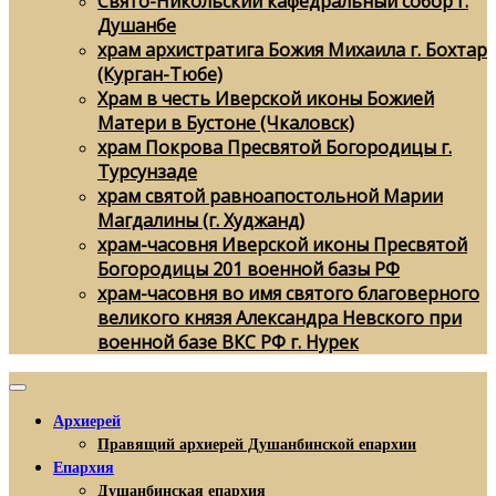
Свято-Никольский кафедральный собор г.
Душанбе
храм архистратига Божия Михаила г. Бохтар
(Курган-Тюбе)
Храм в честь Иверской иконы Божией
Матери в Бустоне (Чкаловск)
храм Покрова Пресвятой Богородицы г.
Турсунзаде
храм святой равноапостольной Марии
Магдалины (г. Худжанд)
храм-часовня Иверской иконы Пресвятой
Богородицы 201 военной базы РФ
храм-часовня во имя святого благоверного
великого князя Александра Невского при
военной базе ВКС РФ г. Нурек
Архиерей
Правящий архиерей Душанбинской епархии
Епархия
Душанбинская епархия