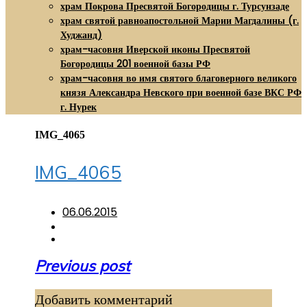
храм Покрова Пресвятой Богородицы г. Турсунзаде
храм святой равноапостольной Марии Магдалины (г.
Худжанд)
храм-часовня Иверской иконы Пресвятой
Богородицы 201 военной базы РФ
храм-часовня во имя святого благоверного великого
князя Александра Невского при военной базе ВКС РФ
г. Нурек
IMG_4065
IMG_4065
06.06.2015
Навигация
Previous post
по
Добавить комментарий
записям