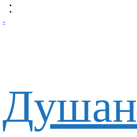
×
Душан