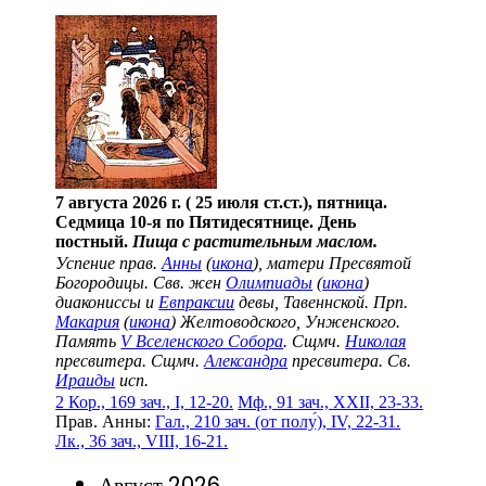
7 августа 2026 г. ( 25 июля ст.ст.), пятница.
Седмица 10-я по Пятидесятнице. День
постный.
Пища с растительным маслом.
Успение прав.
Анны
(
икона
), матери Пресвятой
Богородицы. Свв. жен
Олимпиады
(
икона
)
диакониссы и
Евпраксии
девы, Тавеннской. Прп.
Макария
(
икона
) Желтоводского, Унженского.
Память
V Вселенского Собора
. Сщмч.
Николая
пресвитера. Сщмч.
Александра
пресвитера. Св.
Ираиды
исп.
2 Кор., 169 зач., I, 12-20.
Мф., 91 зач., XXII, 23-33.
Прав. Анны:
Гал., 210 зач. (от полу́), IV, 22-31.
Лк., 36 зач., VIII, 16-21.
Август 2026