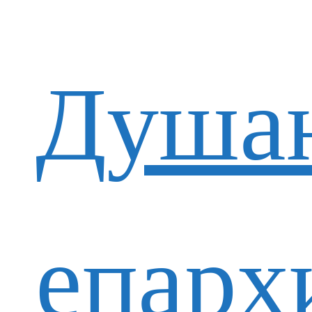
Душан
епарх