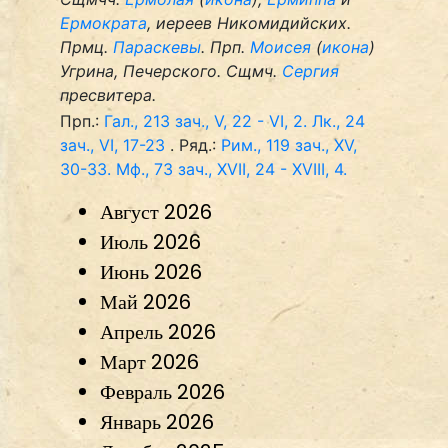
Ермократа
, иереев Никомидийских.
Прмц.
Параскевы
. Прп.
Моисея
(
икона
)
Угрина, Печерского. Сщмч.
Сергия
пресвитера.
Прп.:
Гал., 213 зач., V, 22 - VI, 2.
Лк., 24
зач., VI, 17-23
. Ряд.:
Рим., 119 зач., XV,
30-33.
Мф., 73 зач., XVII, 24 - XVIII, 4.
Август 2026
Июль 2026
Июнь 2026
Май 2026
Апрель 2026
Март 2026
Февраль 2026
Январь 2026