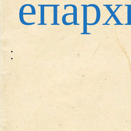
епарх