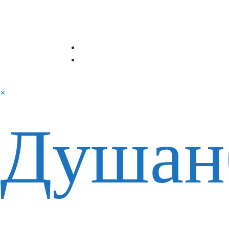
×
Душан