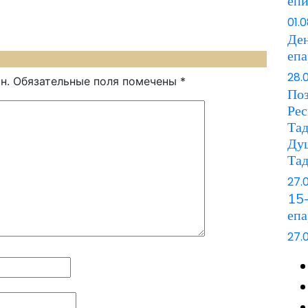
еп
01.
Ден
еп
28.
н.
Обязательные поля помечены
*
Поз
Рес
Та
Ду
Та
27.
15-
епа
27.