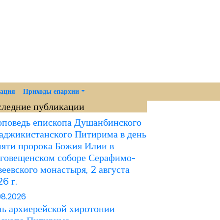
мация
Приходы епархии
следние публикации
поведь епископа Душанбинского
аджикистанского Питирима в день
яти пророка Божия Илии в
говещенском соборе Серафимо-
еевского монастыря, 2 августа
6 г.
08.2026
ь архиерейской хиротонии