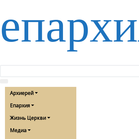
епархи
Архиерей
Епархия
Жизнь Церкви
Медиа