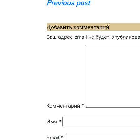
Навигация
Previous post
по
записям
Добавить комментарий
Ваш адрес email не будет опубликова
Комментарий
*
Имя
*
Email
*