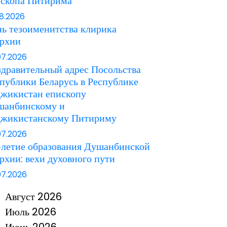
ископа Питирима
08.2026
ь тезоименитства клирика
архии
07.2026
дравительный адрес Посольства
публики Беларусь в Республике
джикистан епископу
шанбинскому и
джикистанскому Питириму
07.2026
летие образования Душанбинской
рхии: вехи духовного пути
07.2026
Август 2026
Июль 2026