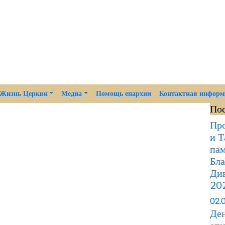
Жизнь Церкви
Медиа
Помощь епархии
Контактная инфор
По
Про
и Т
пам
Бла
Див
202
02.
Ден