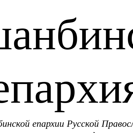
анбин
епархи
нской епархии Русской Правос