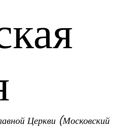
ская
я
лавной Церкви (Московский