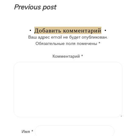
Навигация
Previous post
по
записям
Добавить комментарий
Ваш адрес email не будет опубликован.
Обязательные поля помечены
*
Комментарий
*
Имя
*