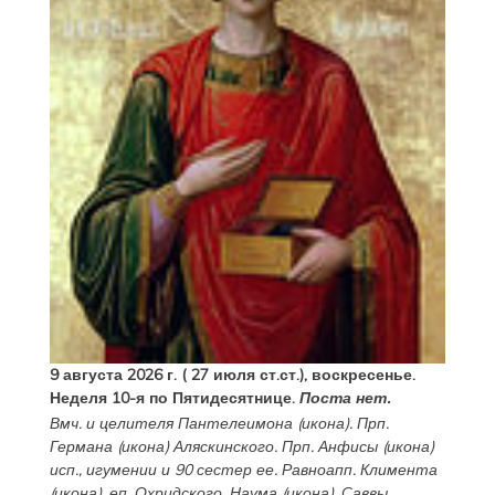
9 августа 2026 г. ( 27 июля ст.ст.), воскресенье.
Неделя 10-я по Пятидесятнице.
Поста нет.
Вмч. и целителя
Пантелеимона
(
икона
). Прп.
Германа
(
икона
) Аляскинского. Прп.
Анфисы
(
икона
)
исп., игумении и 90 сестер ее. Равноапп.
Климента
(
икона
), еп. Охридского,
Наума
(
икона
),
Саввы
,