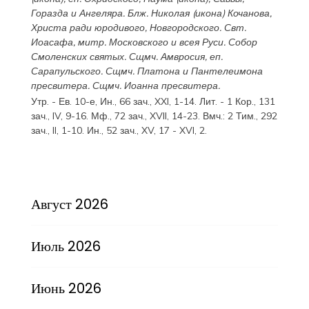
Горазда
и
Ангеляра
. Блж.
Николая
(
икона
) Кочанова,
Христа ради юродивого, Новгородского. Свт.
Иоасафа
, митр. Московского и всея Руси.
Собор
Смоленских святых
. Сщмч.
Амвросия
, еп.
Сарапульского. Сщмч.
Платона
и
Пантелеимона
пресвитера. Сщмч.
Иоанна
пресвитера.
Утр. - Ев. 10-е,
Ин., 66 зач., XXI, 1-14.
Лит. -
1 Кор., 131
зач., IV, 9-16.
Мф., 72 зач., XVII, 14-23.
Вмч.:
2 Тим., 292
зач., II, 1-10.
Ин., 52 зач., XV, 17 - XVI, 2.
Август 2026
Июль 2026
Июнь 2026