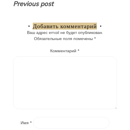
Навигация
Previous post
по
записям
Добавить комментарий
Ваш адрес email не будет опубликован.
Обязательные поля помечены
*
Комментарий
*
Имя
*