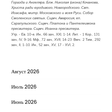
Горазда
и
Ангеляра
. Блж.
Николая
(
икона
) Кочанова,
Христа ради юродивого, Новгородского. Свт.
Иоасафа
, митр. Московского и всея Руси.
Собор
Смоленских святых
. Сщмч.
Амвросия
, еп.
Сарапульского. Сщмч.
Платона
и
Пантелеимона
пресвитера. Сщмч.
Иоанна
пресвитера.
Утр. - Ев. 10-е,
Ин., 66 зач., XXI, 1-14.
Лит. -
1 Кор., 131
зач., IV, 9-16.
Мф., 72 зач., XVII, 14-23.
Вмч.:
2 Тим., 292
зач., II, 1-10.
Ин., 52 зач., XV, 17 - XVI, 2.
Август 2026
Июль 2026
Июнь 2026