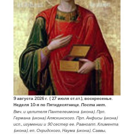
9 августа 2026 г. ( 27 июля ст.ст.), воскресенье.
Неделя 10-я по Пятидесятнице.
Поста нет.
Вмч. и целителя
Пантелеимона
(
икона
). Прп.
Германа
(
икона
) Аляскинского. Прп.
Анфисы
(
икона
)
исп., игумении и 90 сестер ее. Равноапп.
Климента
(
икона
), еп. Охридского,
Наума
(
икона
),
Саввы
,