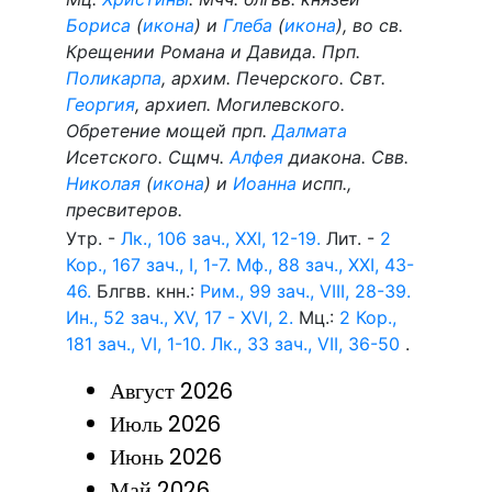
Бориса
(
икона
) и
Глеба
(
икона
), во св.
Крещении Романа и Давида. Прп.
Поликарпа
, архим. Печерского. Свт.
Георгия
, архиеп. Могилевского.
Обретение мощей прп.
Далмата
Исетского. Сщмч.
Алфея
диакона. Свв.
Николая
(
икона
) и
Иоанна
испп.,
пресвитеров.
Утр. -
Лк., 106 зач., XXI, 12-19.
Лит. -
2
Кор., 167 зач., I, 1-7.
Мф., 88 зач., XXI, 43-
46.
Блгвв. кнн.:
Рим., 99 зач., VIII, 28-39.
Ин., 52 зач., XV, 17 - XVI, 2.
Мц.:
2 Кор.,
181 зач., VI, 1-10.
Лк., 33 зач., VII, 36-50
.
Август 2026
Июль 2026
Июнь 2026
Май 2026