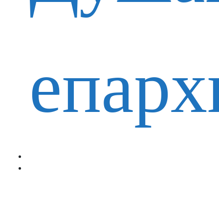
епарх