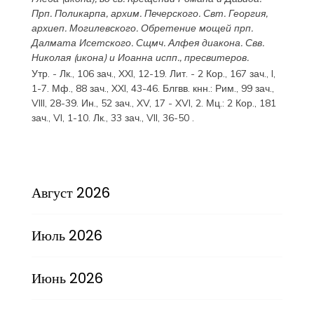
Прп.
Поликарпа
, архим. Печерского. Свт.
Георгия
,
архиеп. Могилевского. Обретение мощей прп.
Далмата
Исетского. Сщмч.
Алфея
диакона. Свв.
Николая
(
икона
) и
Иоанна
испп., пресвитеров.
Утр. -
Лк., 106 зач., XXI, 12-19.
Лит. -
2 Кор., 167 зач., I,
1-7.
Мф., 88 зач., XXI, 43-46.
Блгвв. кнн.:
Рим., 99 зач.,
VIII, 28-39.
Ин., 52 зач., XV, 17 - XVI, 2.
Мц.:
2 Кор., 181
зач., VI, 1-10.
Лк., 33 зач., VII, 36-50
.
Август 2026
Июль 2026
Июнь 2026