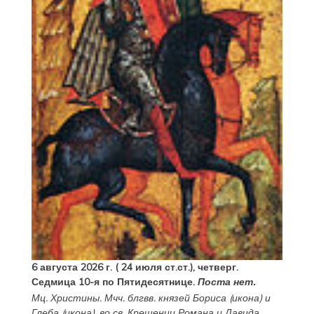
6 августа 2026 г. ( 24 июля ст.ст.), четверг.
Седмица 10-я по Пятидесятнице.
Поста нет.
Мц.
Христины
. Мчч. блгвв. князей
Бориса
(
икона
) и
Глеба
(
икона
), во св. Крещении Романа и Давида.