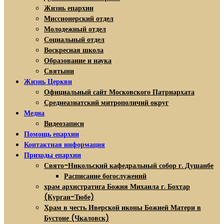
Жизнь епархии
Миссионерский отдел
Молодежный отдел
Социальный отдел
Воскресная школа
Образование и наука
Святыни
Жизнь Церкви
Официальный сайт Московского Патриархата
Среднеазиатский митрополичий округ
Медиа
Видеозаписи
Помощь епархии
Контактная информация
Приходы епархии
Свято-Никольский кафедральный собор г. Душанбе
Расписание богослужений
храм архистратига Божия Михаила г. Бохтар
(Курган-Тюбе)
Храм в честь Иверской иконы Божией Матери в
Бустоне (Чкаловск)