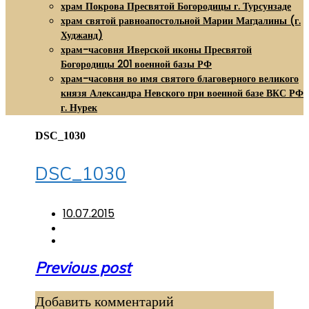
храм Покрова Пресвятой Богородицы г. Турсунзаде
храм святой равноапостольной Марии Магдалины (г.
Худжанд)
храм-часовня Иверской иконы Пресвятой
Богородицы 201 военной базы РФ
храм-часовня во имя святого благоверного великого
князя Александра Невского при военной базе ВКС РФ
г. Нурек
DSC_1030
DSC_1030
10.07.2015
Навигация
Previous post
по
Добавить комментарий
записям