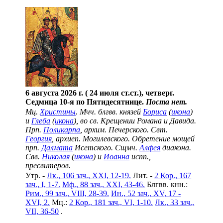
6 августа 2026 г. ( 24 июля ст.ст.), четверг.
Седмица 10-я по Пятидесятнице.
Поста нет.
Мц.
Христины
. Мчч. блгвв. князей
Бориса
(
икона
)
и
Глеба
(
икона
), во св. Крещении Романа и Давида.
Прп.
Поликарпа
, архим. Печерского. Свт.
Георгия
, архиеп. Могилевского. Обретение мощей
прп.
Далмата
Исетского. Сщмч.
Алфея
диакона.
Свв.
Николая
(
икона
) и
Иоанна
испп.,
пресвитеров.
Утр. -
Лк., 106 зач., XXI, 12-19.
Лит. -
2 Кор., 167
зач., I, 1-7.
Мф., 88 зач., XXI, 43-46.
Блгвв. кнн.:
Рим., 99 зач., VIII, 28-39.
Ин., 52 зач., XV, 17 -
XVI, 2.
Мц.:
2 Кор., 181 зач., VI, 1-10.
Лк., 33 зач.,
VII, 36-50
.