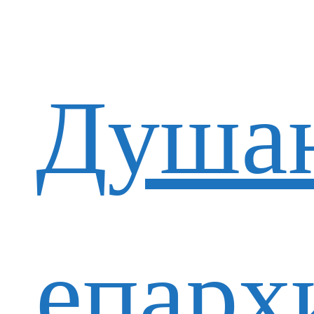
Душан
епарх