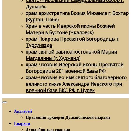
Свято-Никольский кафедральный собор г.
Душанбе
храм архистратига Божия Михаила г. Бохтар
(Курган-Тюбе)
Храм в честь Иверской иконы Божией
Матери в Бустоне (Чкаловск)
храм Покрова Пресвятой Богородицы г.
Турсунзаде
храм святой равноапостольной Марии
Магдалины (г. Худжанд)
храм-часовня Иверской иконы Пресвятой
Богородицы 201 военной базы РФ
храм-часовня во имя святого благоверного
великого князя Александра Невского при
военной базе ВКС РФ г. Нурек
Архиерей
Правящий архиерей Душанбинской епархии
Епархия
Душанбинская епархия