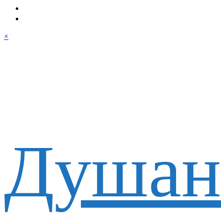
×
Душан