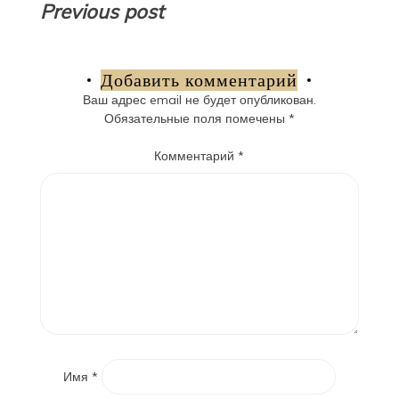
Навигация
Previous post
по
записям
Добавить комментарий
Ваш адрес email не будет опубликован.
Обязательные поля помечены
*
Комментарий
*
Имя
*