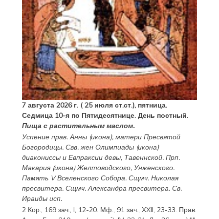
7 августа 2026 г. ( 25 июля ст.ст.), пятница.
Седмица 10-я по Пятидесятнице. День постный.
Пища с растительным маслом.
Успение прав.
Анны
(
икона
), матери Пресвятой
Богородицы. Свв. жен
Олимпиады
(
икона
)
диакониссы и
Евпраксии
девы, Тавеннской. Прп.
Макария
(
икона
) Желтоводского, Унженского.
Память
V Вселенского Собора
. Сщмч.
Николая
пресвитера. Сщмч.
Александра
пресвитера. Св.
Ираиды
исп.
2 Кор., 169 зач., I, 12-20.
Мф., 91 зач., XXII, 23-33.
Прав.