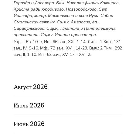
Горазда
и
Ангеляра
. Блж.
Николая
(
икона
) Кочанова,
Христа ради юродивого, Новгородского. Свт.
Иоасафа
, митр. Московского и всея Руси.
Собор
Смоленских святых
. Сщмч.
Амвросия
, еп.
Сарапульского. Сщмч.
Платона
и
Пантелеимона
пресвитера. Сщмч.
Иоанна
пресвитера.
Утр. - Ев. 10-е,
Ин., 66 зач., XXI, 1-14.
Лит. -
1 Кор., 131
зач., IV, 9-16.
Мф., 72 зач., XVII, 14-23.
Вмч.:
2 Тим., 292
зач., II, 1-10.
Ин., 52 зач., XV, 17 - XVI, 2.
Август 2026
Июль 2026
Июнь 2026