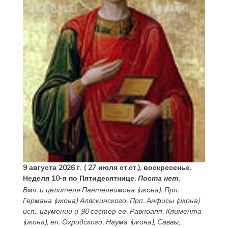
9 августа 2026 г. ( 27 июля ст.ст.), воскресенье.
Неделя 10-я по Пятидесятнице.
Поста нет.
Вмч. и целителя
Пантелеимона
(
икона
). Прп.
Германа
(
икона
) Аляскинского. Прп.
Анфисы
(
икона
)
исп., игумении и 90 сестер ее. Равноапп.
Климента
(
икона
), еп. Охридского,
Наума
(
икона
),
Саввы
,