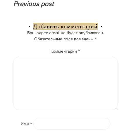
Навигация
Previous post
по
записям
Добавить комментарий
Ваш адрес email не будет опубликован.
Обязательные поля помечены
*
Комментарий
*
Имя
*