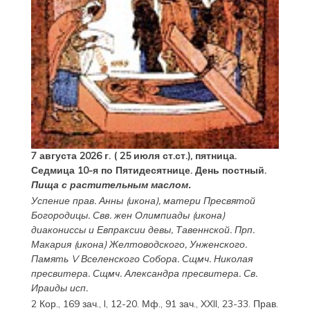
7 августа 2026 г. ( 25 июля ст.ст.), пятница.
Седмица 10-я по Пятидесятнице. День постный.
Пища с растительным маслом.
Успение прав.
Анны
(
икона
), матери Пресвятой
Богородицы. Свв. жен
Олимпиады
(
икона
)
диакониссы и
Евпраксии
девы, Тавеннской. Прп.
Макария
(
икона
) Желтоводского, Унженского.
Память
V Вселенского Собора
. Сщмч.
Николая
пресвитера. Сщмч.
Александра
пресвитера. Св.
Ираиды
исп.
2 Кор., 169 зач., I, 12-20.
Мф., 91 зач., XXII, 23-33.
Прав.