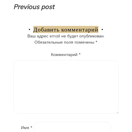
Навигация
Previous post
по
записям
Добавить комментарий
Ваш адрес email не будет опубликован.
Обязательные поля помечены
*
Комментарий
*
Имя
*