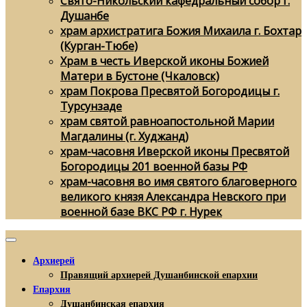
Свято-Никольский кафедральный собор г.
Душанбе
храм архистратига Божия Михаила г. Бохтар
(Курган-Тюбе)
Храм в честь Иверской иконы Божией
Матери в Бустоне (Чкаловск)
храм Покрова Пресвятой Богородицы г.
Турсунзаде
храм святой равноапостольной Марии
Магдалины (г. Худжанд)
храм-часовня Иверской иконы Пресвятой
Богородицы 201 военной базы РФ
храм-часовня во имя святого благоверного
великого князя Александра Невского при
военной базе ВКС РФ г. Нурек
Архиерей
Правящий архиерей Душанбинской епархии
Епархия
Душанбинская епархия