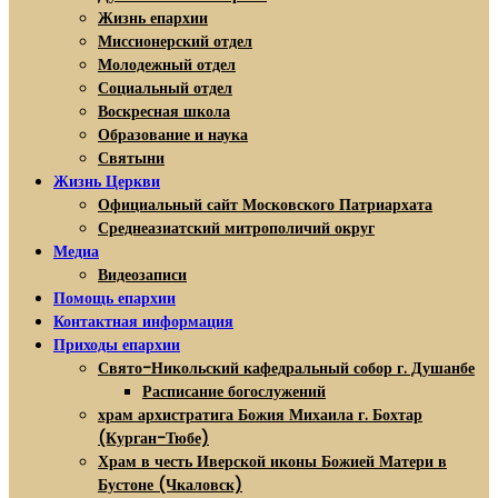
Жизнь епархии
Миссионерский отдел
Молодежный отдел
Социальный отдел
Воскресная школа
Образование и наука
Святыни
Жизнь Церкви
Официальный сайт Московского Патриархата
Среднеазиатский митрополичий округ
Медиа
Видеозаписи
Помощь епархии
Контактная информация
Приходы епархии
Свято-Никольский кафедральный собор г. Душанбе
Расписание богослужений
храм архистратига Божия Михаила г. Бохтар
(Курган-Тюбе)
Храм в честь Иверской иконы Божией Матери в
Бустоне (Чкаловск)