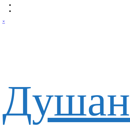
×
Душан