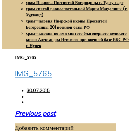
храм Покрова Пресвятой Богородицы г. Турсунзаде
храм святой равноапостольной Марии Магдалины (г.
Худжанд)
храм-часовня Иверской иконы Пресвятой
Богородицы 201 военной базы РФ
храм-часовня во имя святого благоверного великого
князя Александра Невского при военной базе ВКС РФ
г. Нурек
IMG_5765
IMG_5765
30.07.2015
Навигация
Previous post
по
Добавить комментарий
записям