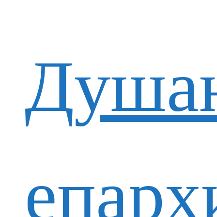
Душан
епарх