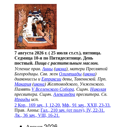
7 августа 2026 г. ( 25 июля ст.ст.), пятница.
Седмица 10-я по Пятидесятнице. День
постный.
Пища с растительным маслом.
Успение прав.
Анны
(
икона
), матери Пресвятой
Богородицы. Свв. жен
Олимпиады
(
икона
)
диакониссы и
Евпраксии
девы, Тавеннской. Прп.
Макария
(
икона
) Желтоводского, Унженского.
Память
V Вселенского Собора
. Сщмч.
Николая
пресвитера. Сщмч.
Александра
пресвитера. Св.
Ираиды
исп.
2 Кор., 169 зач., I, 12-20.
Мф., 91 зач., XXII, 23-33.
Прав. Анны:
Гал., 210 зач. (от полу́), IV, 22-31.
Лк., 36 зач., VIII, 16-21.
Август 2026