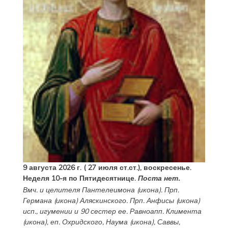
9 августа 2026 г. ( 27 июля ст.ст.), воскресенье.
Неделя 10-я по Пятидесятнице.
Поста нет.
Вмч. и целителя
Пантелеимона
(
икона
). Прп.
Германа
(
икона
) Аляскинского. Прп.
Анфисы
(
икона
)
исп., игумении и 90 сестер ее. Равноапп.
Климента
(
икона
), еп. Охридского,
Наума
(
икона
),
Саввы
,