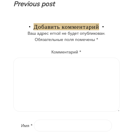
Навигация
Previous post
по
записям
Добавить комментарий
Ваш адрес email не будет опубликован.
Обязательные поля помечены
*
Комментарий
*
Имя
*