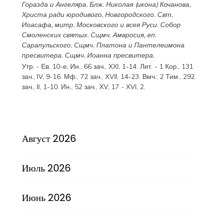
Горазда
и
Ангеляра
. Блж.
Николая
(
икона
) Кочанова,
Христа ради юродивого, Новгородского. Свт.
Иоасафа
, митр. Московского и всея Руси.
Собор
Смоленских святых
. Сщмч.
Амвросия
, еп.
Сарапульского. Сщмч.
Платона
и
Пантелеимона
пресвитера. Сщмч.
Иоанна
пресвитера.
Утр. - Ев. 10-е,
Ин., 66 зач., XXI, 1-14.
Лит. -
1 Кор., 131
зач., IV, 9-16.
Мф., 72 зач., XVII, 14-23.
Вмч.:
2 Тим., 292
зач., II, 1-10.
Ин., 52 зач., XV, 17 - XVI, 2.
Август 2026
Июль 2026
Июнь 2026