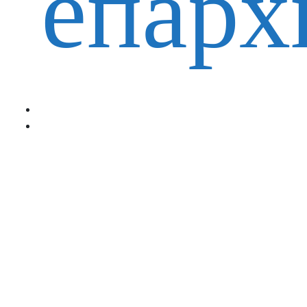
епарх