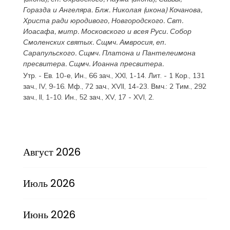
Горазда
и
Ангеляра
. Блж.
Николая
(
икона
) Кочанова,
Христа ради юродивого, Новгородского. Свт.
Иоасафа
, митр. Московского и всея Руси.
Собор
Смоленских святых
. Сщмч.
Амвросия
, еп.
Сарапульского. Сщмч.
Платона
и
Пантелеимона
пресвитера. Сщмч.
Иоанна
пресвитера.
Утр. - Ев. 10-е,
Ин., 66 зач., XXI, 1-14.
Лит. -
1 Кор., 131
зач., IV, 9-16.
Мф., 72 зач., XVII, 14-23.
Вмч.:
2 Тим., 292
зач., II, 1-10.
Ин., 52 зач., XV, 17 - XVI, 2.
Август 2026
Июль 2026
Июнь 2026