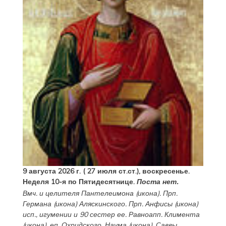
9 августа 2026 г. ( 27 июля ст.ст.), воскресенье.
Неделя 10-я по Пятидесятнице.
Поста нет.
Вмч. и целителя
Пантелеимона
(
икона
). Прп.
Германа
(
икона
) Аляскинского. Прп.
Анфисы
(
икона
)
исп., игумении и 90 сестер ее. Равноапп.
Климента
(
икона
), еп. Охридского,
Наума
(
икона
),
Саввы
,