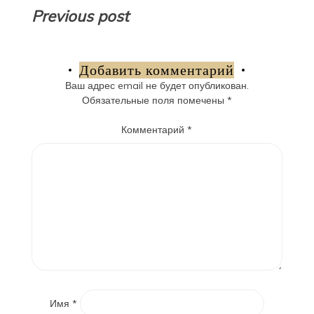
Навигация
Previous post
по
записям
Добавить комментарий
Ваш адрес email не будет опубликован.
Обязательные поля помечены
*
Комментарий
*
Имя
*