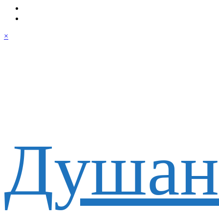
×
Душан