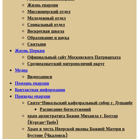
Жизнь епархии
Миссионерский отдел
Молодежный отдел
Социальный отдел
Воскресная школа
Образование и наука
Святыни
Жизнь Церкви
Официальный сайт Московского Патриархата
Среднеазиатский митрополичий округ
Медиа
Видеозаписи
Помощь епархии
Контактная информация
Приходы епархии
Свято-Никольский кафедральный собор г. Душанбе
Расписание богослужений
храм архистратига Божия Михаила г. Бохтар
(Курган-Тюбе)
Храм в честь Иверской иконы Божией Матери в
Бустоне (Чкаловск)