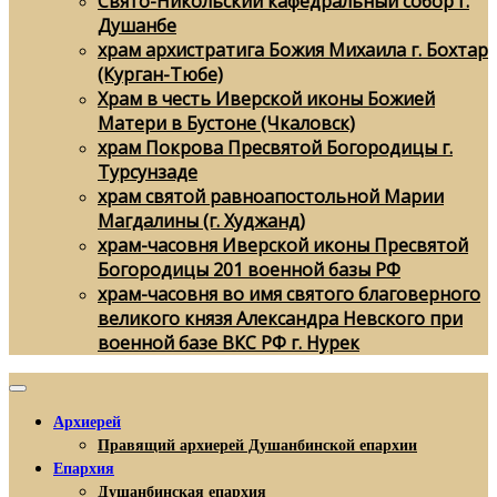
Свято-Никольский кафедральный собор г.
Душанбе
храм архистратига Божия Михаила г. Бохтар
(Курган-Тюбе)
Храм в честь Иверской иконы Божией
Матери в Бустоне (Чкаловск)
храм Покрова Пресвятой Богородицы г.
Турсунзаде
храм святой равноапостольной Марии
Магдалины (г. Худжанд)
храм-часовня Иверской иконы Пресвятой
Богородицы 201 военной базы РФ
храм-часовня во имя святого благоверного
великого князя Александра Невского при
военной базе ВКС РФ г. Нурек
Архиерей
Правящий архиерей Душанбинской епархии
Епархия
Душанбинская епархия