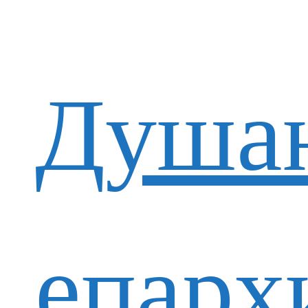
Душан
епарх