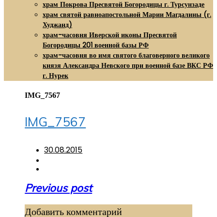
храм Покрова Пресвятой Богородицы г. Турсунзаде
храм святой равноапостольной Марии Магдалины (г.
Худжанд)
храм-часовня Иверской иконы Пресвятой
Богородицы 201 военной базы РФ
храм-часовня во имя святого благоверного великого
князя Александра Невского при военной базе ВКС РФ
г. Нурек
IMG_7567
IMG_7567
30.08.2015
Навигация
Previous post
по
Добавить комментарий
записям