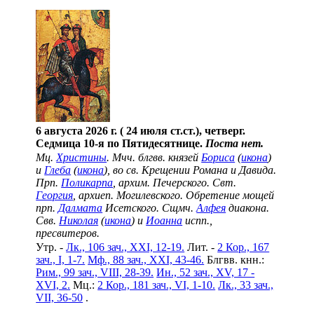
6 августа 2026 г. ( 24 июля ст.ст.), четверг.
Седмица 10-я по Пятидесятнице.
Поста нет.
Мц.
Христины
. Мчч. блгвв. князей
Бориса
(
икона
)
и
Глеба
(
икона
), во св. Крещении Романа и Давида.
Прп.
Поликарпа
, архим. Печерского. Свт.
Георгия
, архиеп. Могилевского. Обретение мощей
прп.
Далмата
Исетского. Сщмч.
Алфея
диакона.
Свв.
Николая
(
икона
) и
Иоанна
испп.,
пресвитеров.
Утр. -
Лк., 106 зач., XXI, 12-19.
Лит. -
2 Кор., 167
зач., I, 1-7.
Мф., 88 зач., XXI, 43-46.
Блгвв. кнн.:
Рим., 99 зач., VIII, 28-39.
Ин., 52 зач., XV, 17 -
XVI, 2.
Мц.:
2 Кор., 181 зач., VI, 1-10.
Лк., 33 зач.,
VII, 36-50
.