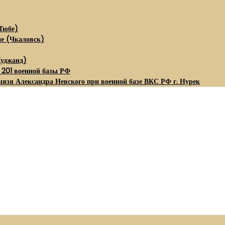
Тюбе)
не (Чкаловск)
Худжанд)
 201 военной базы РФ
нязя Александра Невского при военной базе ВКС РФ г. Нурек