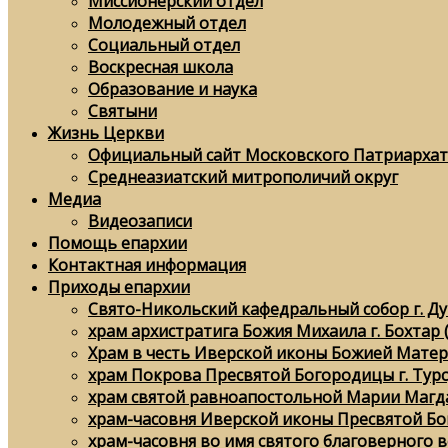
Миссионерский отдел
Молодежный отдел
Социальный отдел
Воскресная школа
Образование и наука
Святыни
Жизнь Церкви
Официальный сайт Московского Патриархат
Среднеазиатский митрополичий округ
Медиа
Видеозаписи
Помощь епархии
Контактная информация
Приходы епархии
Свято-Никольский кафедральный собор г. Д
храм архистратига Божия Михаила г. Бохтар 
Храм в честь Иверской иконы Божией Матери
храм Покрова Пресвятой Богородицы г. Тур
храм святой равноапостольной Марии Магда
храм-часовня Иверской иконы Пресвятой Бо
храм-часовня во имя святого благоверного в