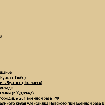
а
ушанбе
(Курган-Тюбе)
 в Бустоне (Чкаловск)
сунзаде
лины (г. Худжанд)
городицы 201 военной базы РФ
еликого князя Александра Невского при военной базе ВК