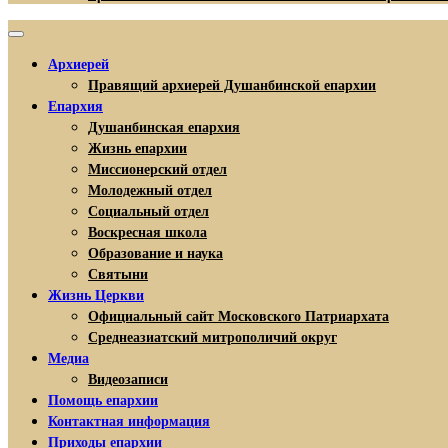
Архиерей
Правящий архиерей Душанбинской епархии
Епархия
Душанбинская епархия
Жизнь епархии
Миссионерский отдел
Молодежный отдел
Социальный отдел
Воскресная школа
Образование и наука
Святыни
Жизнь Церкви
Официальный сайт Московского Патриархата
Среднеазиатский митрополичий округ
Медиа
Видеозаписи
Помощь епархии
Контактная информация
Приходы епархии