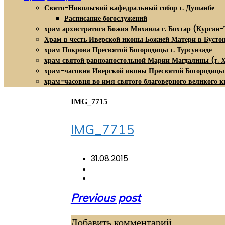
Свято-Никольский кафедральный собор г. Душанбе
Расписание богослужений
храм архистратига Божия Михаила г. Бохтар (Курган-
Храм в честь Иверской иконы Божией Матери в Бусто
храм Покрова Пресвятой Богородицы г. Турсунзаде
храм святой равноапостольной Марии Магдалины (г. 
храм-часовня Иверской иконы Пресвятой Богородицы
храм-часовня во имя святого благоверного великого к
IMG_7715
IMG_7715
31.08.2015
Навигация
Previous post
по
Добавить комментарий
записям