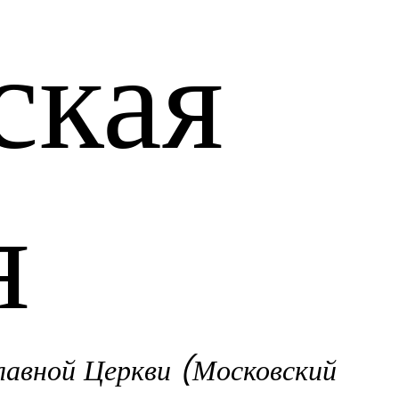
ская
я
лавной Церкви (Московский