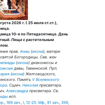
вгуста 2026 г. ( 25 июля ст.ст.),
ница.
мица 10-я по Пятидесятнице. День
тный.
Пища с растительным
лом.
ение прав.
Анны
(
икона
), матери
святой Богородицы. Свв. жен
импиады
(
икона
) диакониссы и
раксии
девы, Тавеннской. Прп.
кария
(
икона
) Желтоводского,
енского. Память
V Вселенского
бора
. Сщмч.
Николая
пресвитера.
мч.
Александра
пресвитера. Св.
аиды
исп.
р., 169 зач., I, 12-20.
Мф., 91 зач., XXII,