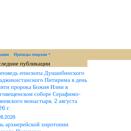
мация
Приходы епархии
следние публикации
поведь епископа Душанбинского
аджикистанского Питирима в день
яти пророка Божия Илии в
говещенском соборе Серафимо-
еевского монастыря, 2 августа
6 г.
08.2026
ь архиерейской хиротонии