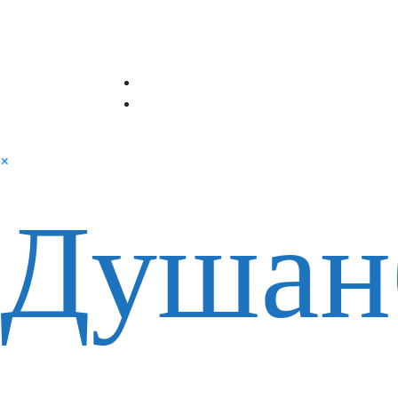
×
Душан