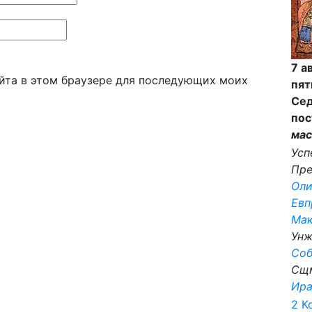
7 а
айта в этом браузере для последующих моих
пят
Сед
пос
мас
Усп
Пре
Ол
Евп
Ма
Унж
Со
Сщ
Ир
2 Ко