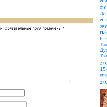
еп
01.
Ден
еп
28.
н.
Обязательные поля помечены
*
Поз
Рес
Та
Ду
Та
27.
15-
епа
27.