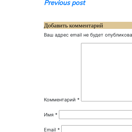
Навигация
Previous post
по
записям
Добавить комментарий
Ваш адрес email не будет опубликова
Комментарий
*
Имя
*
Email
*