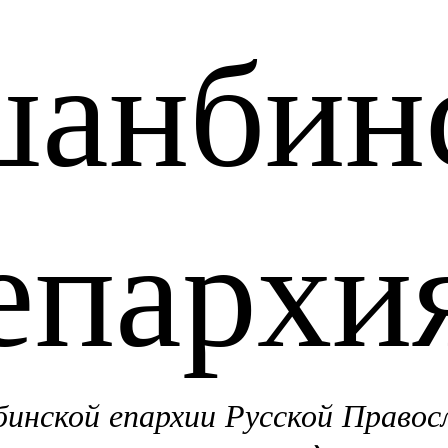
анбин
епархи
нской епархии Русской Правос