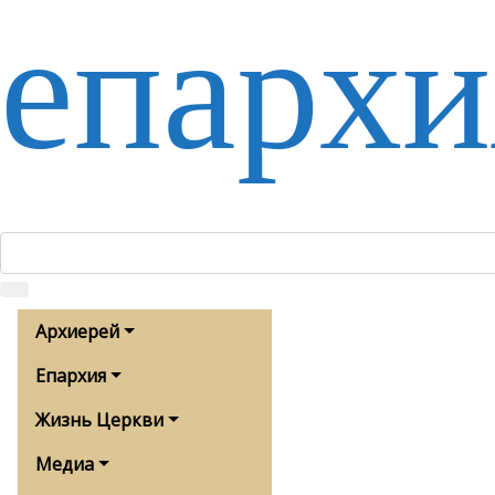
епархи
Архиерей
Епархия
Жизнь Церкви
Медиа