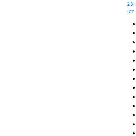
23-
(от 