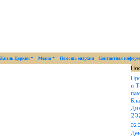
Жизнь Церкви
Медиа
Помощь епархии
Контактная инфор
По
Про
и Т
пам
Бла
Див
202
02.
Ден