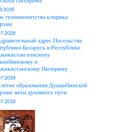
ископа Питирима
08.2026
ь тезоименитства клирика
архии
07.2026
дравительный адрес Посольства
публики Беларусь в Республике
джикистан епископу
шанбинскому и
джикистанскому Питириму
07.2026
летие образования Душанбинской
рхии: вехи духовного пути
07.2026