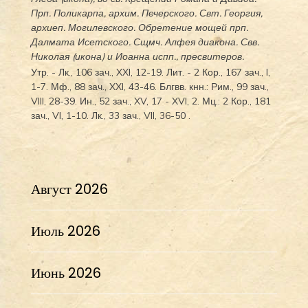
Прп.
Поликарпа
, архим. Печерского. Свт.
Георгия
,
архиеп. Могилевского. Обретение мощей прп.
Далмата
Исетского. Сщмч.
Алфея
диакона. Свв.
Николая
(
икона
) и
Иоанна
испп., пресвитеров.
Утр. -
Лк., 106 зач., XXI, 12-19.
Лит. -
2 Кор., 167 зач., I,
1-7.
Мф., 88 зач., XXI, 43-46.
Блгвв. кнн.:
Рим., 99 зач.,
VIII, 28-39.
Ин., 52 зач., XV, 17 - XVI, 2.
Мц.:
2 Кор., 181
зач., VI, 1-10.
Лк., 33 зач., VII, 36-50
.
Август 2026
Июль 2026
Июнь 2026