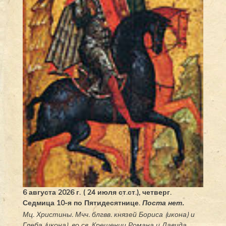
6 августа 2026 г. ( 24 июля ст.ст.), четверг.
Седмица 10-я по Пятидесятнице.
Поста нет.
Мц.
Христины
. Мчч. блгвв. князей
Бориса
(
икона
) и
Глеба
(
икона
), во св. Крещении Романа и Давида.