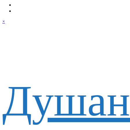
×
Душан