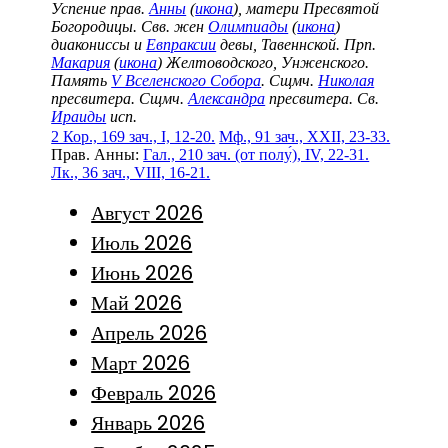
Успение прав.
Анны
(
икона
), матери Пресвятой
Богородицы. Свв. жен
Олимпиады
(
икона
)
диакониссы и
Евпраксии
девы, Тавеннской. Прп.
Макария
(
икона
) Желтоводского, Унженского.
Память
V Вселенского Собора
. Сщмч.
Николая
пресвитера. Сщмч.
Александра
пресвитера. Св.
Ираиды
исп.
2 Кор., 169 зач., I, 12-20.
Мф., 91 зач., XXII, 23-33.
Прав. Анны:
Гал., 210 зач. (от полу́), IV, 22-31.
Лк., 36 зач., VIII, 16-21.
Август 2026
Июль 2026
Июнь 2026
Май 2026
Апрель 2026
Март 2026
Февраль 2026
Январь 2026