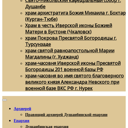
Свято-Никольский кафедральный собор г.
Душанбе
храм архистратига Божия Михаила г. Бохтар
(Курган-Тюбе)
Храм в честь Иверской иконы Божией
Матери в Бустоне (Чкаловск)
храм Покрова Пресвятой Богородицы г.
Турсунзаде
храм святой равноапостольной Марии
Магдалины (г. Худжанд)
храм-часовня Иверской иконы Пресвятой
Богородицы 201 военной базы РФ
храм-часовня во имя святого благоверного
великого князя Александра Невского при
военной базе ВКС РФ г. Нурек
Архиерей
Правящий архиерей Душанбинской епархии
Епархия
Душанбинская епархия