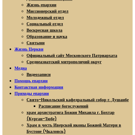
Жизнь епархии
Миссионерский отдел
Молодежный отдел
Социальный отдел
Воскресная школа
Образование и наука
Святыни
Жизнь Церкви
Официальный сайт Московского Патриархата
Среднеазиатский митрополичий округ
Медиа
Видеозаписи
Помощь епархии
Контактная информация
Приходы епархии
Свято-Никольский кафедральный собор г. Душанбе
Расписание богослужений
храм архистратига Божия Михаила г. Бохтар
(Курган-Тюбе)
Храм в честь Иверской иконы Божией Матери в
Бустоне (Чкаловск)