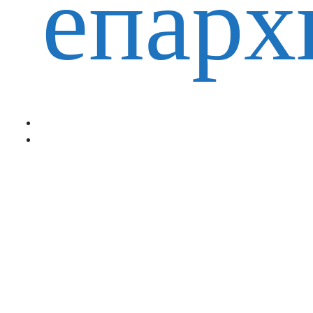
епарх